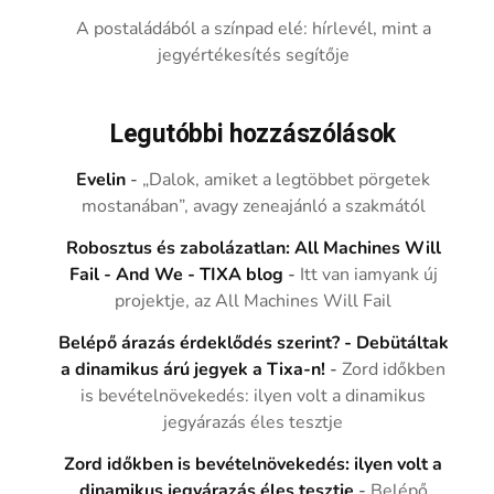
A postaládából a színpad elé: hírlevél, mint a
jegyértékesítés segítője
Legutóbbi hozzászólások
Evelin
-
„Dalok, amiket a legtöbbet pörgetek
mostanában”, avagy zeneajánló a szakmától
Robosztus és zabolázatlan: All Machines Will
Fail - And We - TIXA blog
-
Itt van iamyank új
projektje, az All Machines Will Fail
Belépő árazás érdeklődés szerint? - Debütáltak
a dinamikus árú jegyek a Tixa-n!
-
Zord időkben
is bevételnövekedés: ilyen volt a dinamikus
jegyárazás éles tesztje
Zord időkben is bevételnövekedés: ilyen volt a
dinamikus jegyárazás éles tesztje
-
Belépő