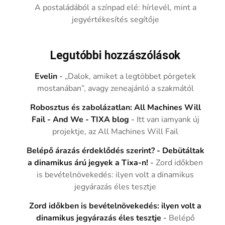
A postaládából a színpad elé: hírlevél, mint a
jegyértékesítés segítője
Legutóbbi hozzászólások
Evelin
-
„Dalok, amiket a legtöbbet pörgetek
mostanában”, avagy zeneajánló a szakmától
Robosztus és zabolázatlan: All Machines Will
Fail - And We - TIXA blog
-
Itt van iamyank új
projektje, az All Machines Will Fail
Belépő árazás érdeklődés szerint? - Debütáltak
a dinamikus árú jegyek a Tixa-n!
-
Zord időkben
is bevételnövekedés: ilyen volt a dinamikus
jegyárazás éles tesztje
Zord időkben is bevételnövekedés: ilyen volt a
dinamikus jegyárazás éles tesztje
-
Belépő