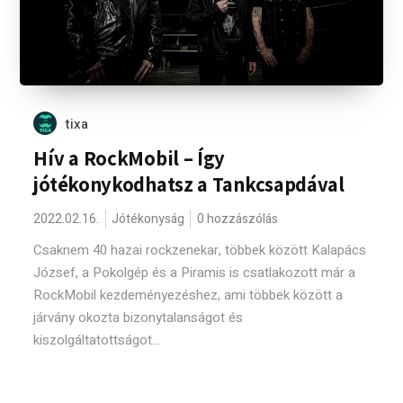
tixa
Hív a RockMobil – Így
jótékonykodhatsz a Tankcsapdával
2022.02.16.
Jótékonyság
0 hozzászólás
Csaknem 40 hazai rockzenekar, többek között Kalapács
József, a Pokolgép és a Piramis is csatlakozott már a
RockMobil kezdeményezéshez, ami többek között a
járvány okozta bizonytalanságot és
kiszolgáltatottságot...