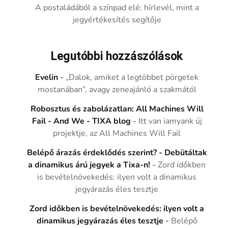
A postaládából a színpad elé: hírlevél, mint a
jegyértékesítés segítője
Legutóbbi hozzászólások
Evelin
-
„Dalok, amiket a legtöbbet pörgetek
mostanában”, avagy zeneajánló a szakmától
Robosztus és zabolázatlan: All Machines Will
Fail - And We - TIXA blog
-
Itt van iamyank új
projektje, az All Machines Will Fail
Belépő árazás érdeklődés szerint? - Debütáltak
a dinamikus árú jegyek a Tixa-n!
-
Zord időkben
is bevételnövekedés: ilyen volt a dinamikus
jegyárazás éles tesztje
Zord időkben is bevételnövekedés: ilyen volt a
dinamikus jegyárazás éles tesztje
-
Belépő