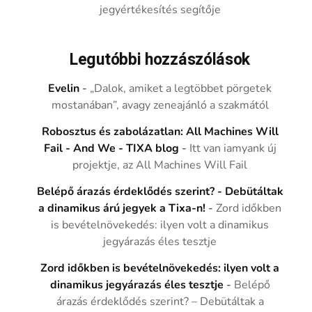
jegyértékesítés segítője
Legutóbbi hozzászólások
Evelin
-
„Dalok, amiket a legtöbbet pörgetek
mostanában”, avagy zeneajánló a szakmától
Robosztus és zabolázatlan: All Machines Will
Fail - And We - TIXA blog
-
Itt van iamyank új
projektje, az All Machines Will Fail
Belépő árazás érdeklődés szerint? - Debütáltak
a dinamikus árú jegyek a Tixa-n!
-
Zord időkben
is bevételnövekedés: ilyen volt a dinamikus
jegyárazás éles tesztje
Zord időkben is bevételnövekedés: ilyen volt a
dinamikus jegyárazás éles tesztje
-
Belépő
árazás érdeklődés szerint? – Debütáltak a