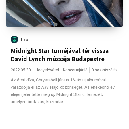
tixa
Midnight Star turnéjával tér vissza
David Lynch múzsája Budapestre
2022.05.30.
Jegyelővétel
Koncertajánló
0 hozzászólás
Az éteri díva, Chrystabell június 16-án új albumával
varázsolja el az A38 Hajó közönségét. Az énekesnő év
elején jelentette meg új, Midnight Star c. lemezét,
amelyen űrutazás, kozmikus...