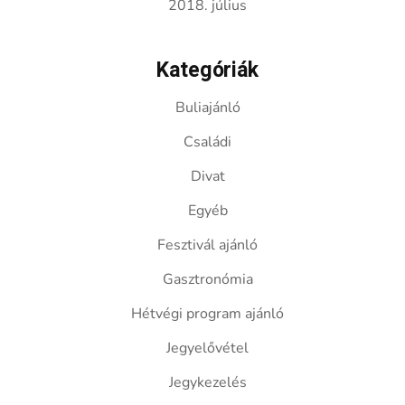
2018. július
Kategóriák
Buliajánló
Családi
Divat
Egyéb
Fesztivál ajánló
Gasztronómia
Hétvégi program ajánló
Jegyelővétel
Jegykezelés