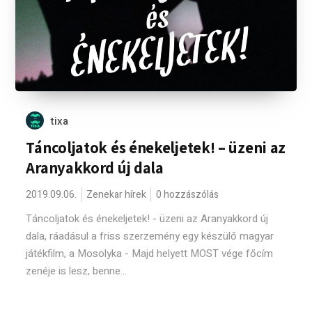
tixa
Táncoljatok és énekeljetek! – üzeni az
Aranyakkord új dala
2019.09.06.
Zenekar hírek
0 hozzászólás
Táncoljatok és énekeljetek! - üzeni az Aranyakkord új
dala, ráadásul a friss szerzemény egy készülő magyar
játékfilm, a Mosolyka - Majd helyett MOST vége főcím
zenéje is lesz, benne...