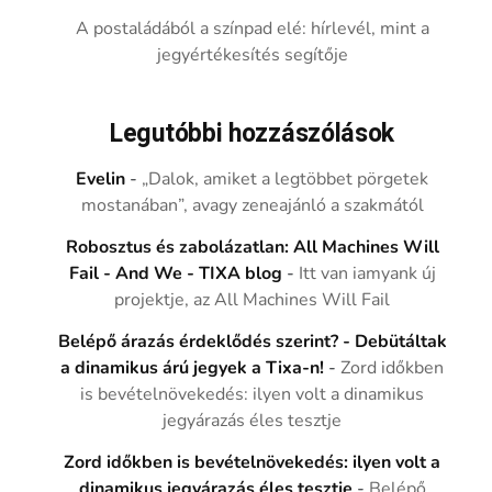
A postaládából a színpad elé: hírlevél, mint a
jegyértékesítés segítője
Legutóbbi hozzászólások
Evelin
-
„Dalok, amiket a legtöbbet pörgetek
mostanában”, avagy zeneajánló a szakmától
Robosztus és zabolázatlan: All Machines Will
Fail - And We - TIXA blog
-
Itt van iamyank új
projektje, az All Machines Will Fail
Belépő árazás érdeklődés szerint? - Debütáltak
a dinamikus árú jegyek a Tixa-n!
-
Zord időkben
is bevételnövekedés: ilyen volt a dinamikus
jegyárazás éles tesztje
Zord időkben is bevételnövekedés: ilyen volt a
dinamikus jegyárazás éles tesztje
-
Belépő