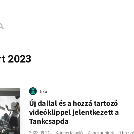
t 2023
tixa
Új dallal és a hozzá tartozó
videóklippel jelentkezett a
Tankcsapda
2023.09.21.
Koncertajánló
Zenekar hírek
0 hozzá