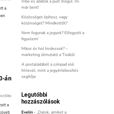
Vibe és adatok a pult mögül: mi
már bent!
tt a
ben
Közösséget építesz, vagy
közönséget? Mindkettőt?
Nem fogynak a jegyek? Elfogyott a
figyelem!
Mikor és hol hirdessek? –
marketing útmutató a Tixától
A postaládából a színpad elé:
hírlevél, mint a jegyértékesítés
30-án
segítője
Legutóbbi
szólás
hozzászólások
zett a
követi
Evelin
-
„Dalok, amiket a