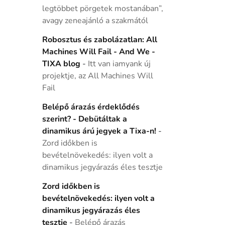
legtöbbet pörgetek mostanában”,
avagy zeneajánló a szakmától
Robosztus és zabolázatlan: All
Machines Will Fail - And We -
TIXA blog
-
Itt van iamyank új
projektje, az All Machines Will
Fail
Belépő árazás érdeklődés
szerint? - Debütáltak a
dinamikus árú jegyek a Tixa-n!
-
Zord időkben is
bevételnövekedés: ilyen volt a
dinamikus jegyárazás éles tesztje
Zord időkben is
bevételnövekedés: ilyen volt a
dinamikus jegyárazás éles
tesztje
-
Belépő árazás