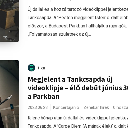
Új dallal és a hozzá tartozó videóklippel jelentkeze
Tankcsapda. A ’Pesten megjelent Isten’ c. dalt élő
először, a Budapest Parkban hallhatják a rajongók.
„Folyamatosan születnek az új...
tixa
Megjelent a Tankcsapda új
videoklipje – élő debüt június 
a Parkban
2023.06.23.
Koncertajánló
Zenekar hírek
0 hozzá
Kilenc hónap után új dallal és videoklippel jelentke
Tankcsapda. A ’Carpe Diem (A mának élek)’ c. dalt 