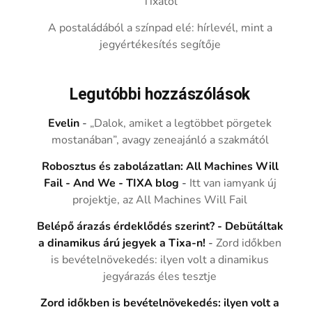
Tixától
A postaládából a színpad elé: hírlevél, mint a
jegyértékesítés segítője
Legutóbbi hozzászólások
Evelin
-
„Dalok, amiket a legtöbbet pörgetek
mostanában”, avagy zeneajánló a szakmától
Robosztus és zabolázatlan: All Machines Will
Fail - And We - TIXA blog
-
Itt van iamyank új
projektje, az All Machines Will Fail
Belépő árazás érdeklődés szerint? - Debütáltak
a dinamikus árú jegyek a Tixa-n!
-
Zord időkben
is bevételnövekedés: ilyen volt a dinamikus
jegyárazás éles tesztje
Zord időkben is bevételnövekedés: ilyen volt a