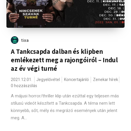
tixa
A Tankcsapda dalban és klipben
emlékezett meg a rajongóiról – Indul
az év végi turné
2021.12.01.
Jegyelővétel
Koncertajánló
Zenekar hírek
0 hozzászólás
A májusi horror/thriller klip után ezúttal egy teljesen más
stílusú videót készített a Tankcsapda. A téma nem lett
könnyebb, sőt, mély és megrázó események után jelent
meg. A...