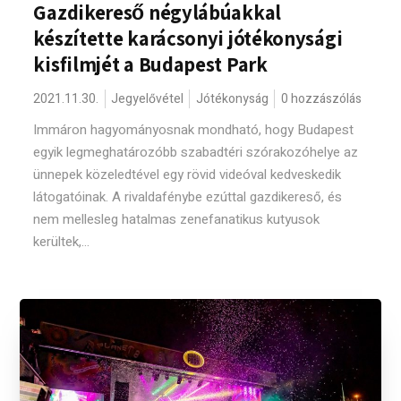
Gazdikereső négylábúakkal
készítette karácsonyi jótékonysági
kisfilmjét a Budapest Park
2021.11.30.
Jegyelővétel
Jótékonyság
0 hozzászólás
Immáron hagyományosnak mondható, hogy Budapest
egyik legmeghatározóbb szabadtéri szórakozóhelye az
ünnepek közeledtével egy rövid videóval kedveskedik
látogatóinak. A rivaldafénybe ezúttal gazdikereső, és
nem mellesleg hatalmas zenefanatikus kutyusok
kerültek,...