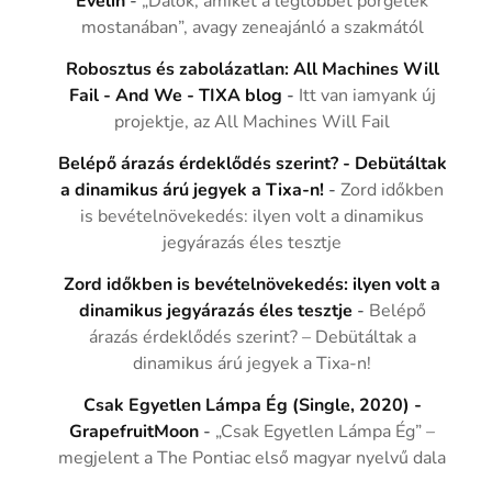
Evelin
-
„Dalok, amiket a legtöbbet pörgetek
mostanában”, avagy zeneajánló a szakmától
Robosztus és zabolázatlan: All Machines Will
Fail - And We - TIXA blog
-
Itt van iamyank új
projektje, az All Machines Will Fail
Belépő árazás érdeklődés szerint? - Debütáltak
a dinamikus árú jegyek a Tixa-n!
-
Zord időkben
is bevételnövekedés: ilyen volt a dinamikus
jegyárazás éles tesztje
Zord időkben is bevételnövekedés: ilyen volt a
dinamikus jegyárazás éles tesztje
-
Belépő
árazás érdeklődés szerint? – Debütáltak a
dinamikus árú jegyek a Tixa-n!
Csak Egyetlen Lámpa Ég (Single, 2020) -
GrapefruitMoon
-
„Csak Egyetlen Lámpa Ég” –
megjelent a The Pontiac első magyar nyelvű dala