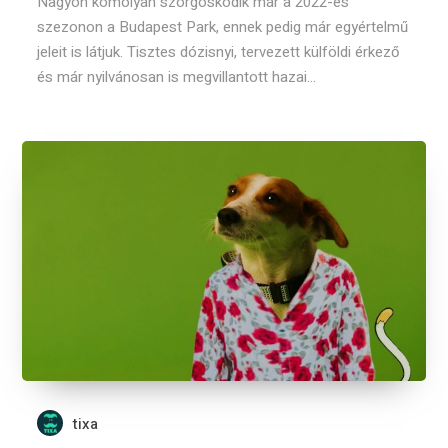
Nagyon komolyan szorgoskodik már a 2022-es
szezonon a Budapest Park, ennek pedig már egyértelmű
jeleit is látjuk. Tisztes dózisnyi, tervezett külföldi érkező
és már nyilvánosan is megvillantott hazai...
tixa