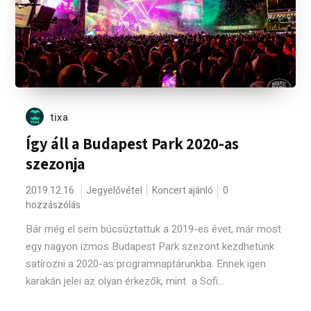
tixa
Így áll a Budapest Park 2020-as
szezonja
2019.12.16.
Jegyelővétel
Koncert ajánló
0
hozzászólás
Bár még el sem búcsúztattuk a 2019-es évet, már most
egy nagyon izmos Budapest Park szezont kezdhetünk
satírozni a 2020-as programnaptárunkba. Ennek igen
karakán jelei az olyan érkezők, mint a Sofi...