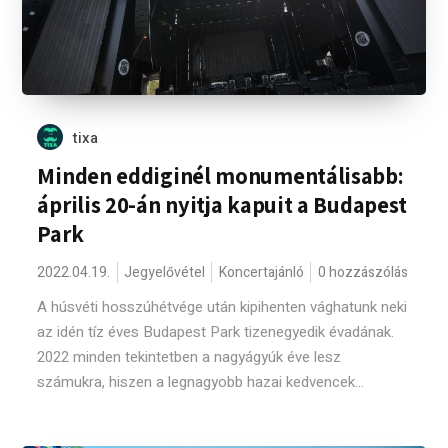
tixa
Minden eddiginél monumentálisabb:
április 20-án nyitja kapuit a Budapest
Park
2022.04.19.
Jegyelővétel
Koncertajánló
0 hozzászólás
A húsvéti hosszúhétvége után kipihenten vághatunk neki
az idén tíz éves Budapest Park tizenegyedik évadának.
2022 minden tekintetben a nagyágyúk éve lesz
számukra, hiszen a legnagyobb hazai kedvencek...