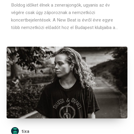
Boldog időket élnek a zenerajongók, ugyanis az év
végére csak úgy záporoznak a nemzetközi
koncertbejelentések. A New Beat is évről évre egyre
több nemzetközi előadót hoz el Budapest klubjaiba a...
tixa