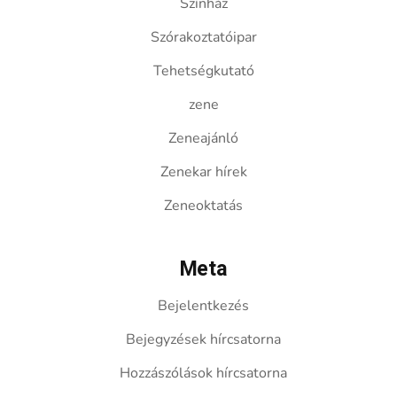
Színház
Szórakoztatóipar
Tehetségkutató
zene
Zeneajánló
Zenekar hírek
Zeneoktatás
Meta
Bejelentkezés
Bejegyzések hírcsatorna
Hozzászólások hírcsatorna