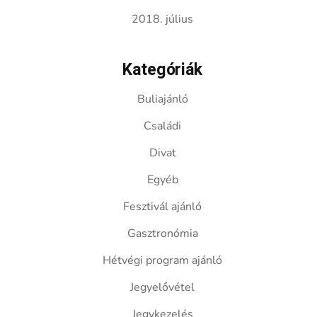
2018. július
Kategóriák
Buliajánló
Családi
Divat
Egyéb
Fesztivál ajánló
Gasztronómia
Hétvégi program ajánló
Jegyelővétel
Jegykezelés