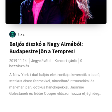
tixa
Baljós diszkó a Nagy Almából:
Budapestre jön a Tempres!
2019.11.14.
Jegyelővétel
Koncert ajánló
0
hozzászólás
A New York-i duó baljós elektronikája keveredik a lassú,
statikus disco ütemekkel, táncolható ritmusokkal és
már-már ipari, gótikus hangképekkel. Jasmine
Golestaneh és Eddie Cooper először hozza el jéghideg...