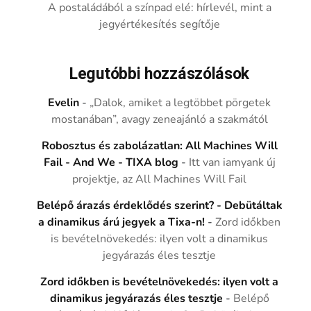
A postaládából a színpad elé: hírlevél, mint a
jegyértékesítés segítője
Legutóbbi hozzászólások
Evelin
-
„Dalok, amiket a legtöbbet pörgetek
mostanában”, avagy zeneajánló a szakmától
Robosztus és zabolázatlan: All Machines Will
Fail - And We - TIXA blog
-
Itt van iamyank új
projektje, az All Machines Will Fail
Belépő árazás érdeklődés szerint? - Debütáltak
a dinamikus árú jegyek a Tixa-n!
-
Zord időkben
is bevételnövekedés: ilyen volt a dinamikus
jegyárazás éles tesztje
Zord időkben is bevételnövekedés: ilyen volt a
dinamikus jegyárazás éles tesztje
-
Belépő