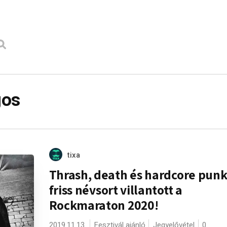
gos
tixa
Thrash, death és hardcore punk
friss névsort villantott a
Rockmaraton 2020!
2019.11.13.
Fesztivál ajánló
Jegyelővétel
0