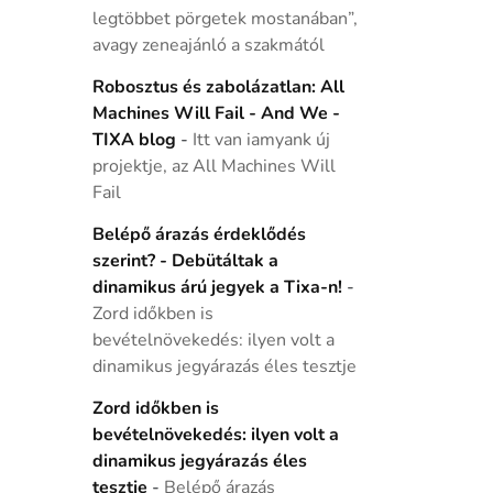
legtöbbet pörgetek mostanában”,
avagy zeneajánló a szakmától
Robosztus és zabolázatlan: All
Machines Will Fail - And We -
TIXA blog
-
Itt van iamyank új
projektje, az All Machines Will
Fail
Belépő árazás érdeklődés
szerint? - Debütáltak a
dinamikus árú jegyek a Tixa-n!
-
Zord időkben is
bevételnövekedés: ilyen volt a
dinamikus jegyárazás éles tesztje
Zord időkben is
bevételnövekedés: ilyen volt a
dinamikus jegyárazás éles
tesztje
-
Belépő árazás