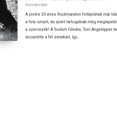
hozzászólás
A jövőre 30 éves Rockmaraton fellépőinek már töb
a fele ismert, de azért tartogatnak még meglepet
a szervezők! A Sodom főnöke, Tom Angelripper ta
lecserélte a fél zenekart, így...