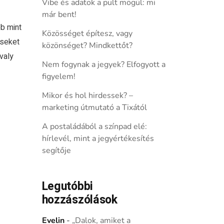
Vibe és adatok a pult mögül: mi
már bent!
b mint
Közösséget építesz, vagy
éseket
közönséget? Mindkettőt?
valy
Nem fogynak a jegyek? Elfogyott a
figyelem!
Mikor és hol hirdessek? –
marketing útmutató a Tixától
A postaládából a színpad elé:
hírlevél, mint a jegyértékesítés
segítője
Legutóbbi
hozzászólások
Evelin
-
„Dalok, amiket a