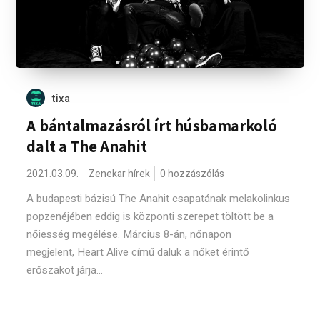
tixa
A bántalmazásról írt húsbamarkoló
dalt a The Anahit
2021.03.09.
Zenekar hírek
0 hozzászólás
A budapesti bázisú The Anahit csapatának melakolinkus
popzenéjében eddig is központi szerepet töltött be a
nőiesség megélése. Március 8-án, nőnapon
megjelent, Heart Alive című daluk a nőket érintő
erőszakot járja...