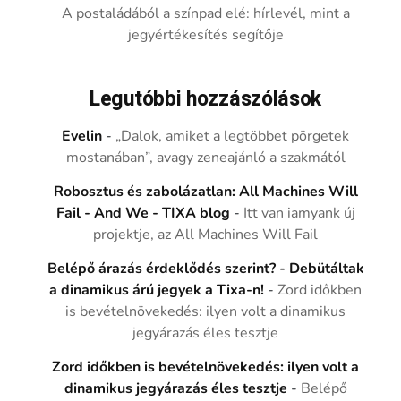
A postaládából a színpad elé: hírlevél, mint a
jegyértékesítés segítője
Legutóbbi hozzászólások
Evelin
-
„Dalok, amiket a legtöbbet pörgetek
mostanában”, avagy zeneajánló a szakmától
Robosztus és zabolázatlan: All Machines Will
Fail - And We - TIXA blog
-
Itt van iamyank új
projektje, az All Machines Will Fail
Belépő árazás érdeklődés szerint? - Debütáltak
a dinamikus árú jegyek a Tixa-n!
-
Zord időkben
is bevételnövekedés: ilyen volt a dinamikus
jegyárazás éles tesztje
Zord időkben is bevételnövekedés: ilyen volt a
dinamikus jegyárazás éles tesztje
-
Belépő