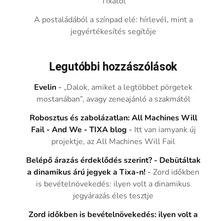
Tixától
A postaládából a színpad elé: hírlevél, mint a
jegyértékesítés segítője
Legutóbbi hozzászólások
Evelin
-
„Dalok, amiket a legtöbbet pörgetek
mostanában”, avagy zeneajánló a szakmától
Robosztus és zabolázatlan: All Machines Will
Fail - And We - TIXA blog
-
Itt van iamyank új
projektje, az All Machines Will Fail
Belépő árazás érdeklődés szerint? - Debütáltak
a dinamikus árú jegyek a Tixa-n!
-
Zord időkben
is bevételnövekedés: ilyen volt a dinamikus
jegyárazás éles tesztje
Zord időkben is bevételnövekedés: ilyen volt a