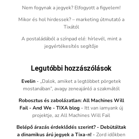
Nem fogynak a jegyek? Elfogyott a figyelem!
Mikor és hol hirdessek? – marketing útmutató a
Tixától
A postaládából a színpad elé: hírlevél, mint a
jegyértékesítés segítője
Legutóbbi hozzászólások
Evelin
-
„Dalok, amiket a legtöbbet pörgetek
mostanában”, avagy zeneajánló a szakmától
Robosztus és zabolázatlan: All Machines Will
Fail - And We - TIXA blog
-
Itt van iamyank új
projektje, az All Machines Will Fail
Belépő árazás érdeklődés szerint? - Debütáltak
a dinamikus árú jegyek a Tixa-n!
-
Zord időkben