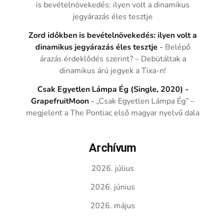
is bevételnövekedés: ilyen volt a dinamikus
jegyárazás éles tesztje
Zord időkben is bevételnövekedés: ilyen volt a
dinamikus jegyárazás éles tesztje
-
Belépő
árazás érdeklődés szerint? – Debütáltak a
dinamikus árú jegyek a Tixa-n!
Csak Egyetlen Lámpa Ég (Single, 2020) -
GrapefruitMoon
-
„Csak Egyetlen Lámpa Ég” –
megjelent a The Pontiac első magyar nyelvű dala
Archívum
2026. július
2026. június
2026. május