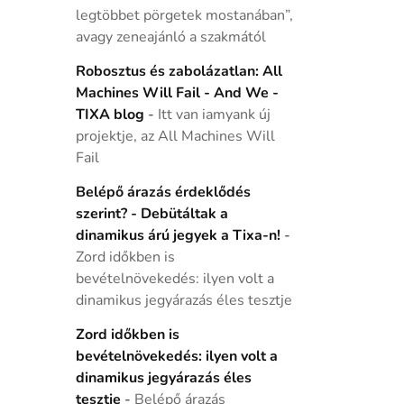
legtöbbet pörgetek mostanában”,
avagy zeneajánló a szakmától
Robosztus és zabolázatlan: All
Machines Will Fail - And We -
TIXA blog
-
Itt van iamyank új
projektje, az All Machines Will
Fail
Belépő árazás érdeklődés
szerint? - Debütáltak a
dinamikus árú jegyek a Tixa-n!
-
Zord időkben is
bevételnövekedés: ilyen volt a
dinamikus jegyárazás éles tesztje
Zord időkben is
bevételnövekedés: ilyen volt a
dinamikus jegyárazás éles
tesztje
-
Belépő árazás