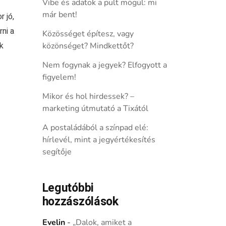
Vibe és adatok a pult mögül: mi
már bent!
 jó,
ni a
Közösséget építesz, vagy
k
közönséget? Mindkettőt?
Nem fogynak a jegyek? Elfogyott a
figyelem!
Mikor és hol hirdessek? –
marketing útmutató a Tixától
A postaládából a színpad elé:
hírlevél, mint a jegyértékesítés
segítője
Legutóbbi
hozzászólások
Evelin
-
„Dalok, amiket a