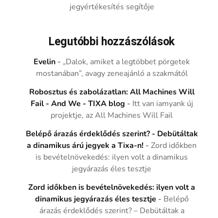
jegyértékesítés segítője
Legutóbbi hozzászólások
Evelin
-
„Dalok, amiket a legtöbbet pörgetek
mostanában”, avagy zeneajánló a szakmától
Robosztus és zabolázatlan: All Machines Will
Fail - And We - TIXA blog
-
Itt van iamyank új
projektje, az All Machines Will Fail
Belépő árazás érdeklődés szerint? - Debütáltak
a dinamikus árú jegyek a Tixa-n!
-
Zord időkben
is bevételnövekedés: ilyen volt a dinamikus
jegyárazás éles tesztje
Zord időkben is bevételnövekedés: ilyen volt a
dinamikus jegyárazás éles tesztje
-
Belépő
árazás érdeklődés szerint? – Debütáltak a