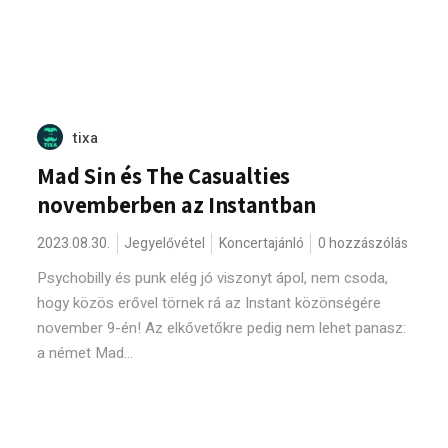
tixa
Mad Sin és The Casualties
novemberben az Instantban
2023.08.30.
Jegyelővétel
Koncertajánló
0 hozzászólás
Psychobilly és punk elég jó viszonyt ápol, nem csoda,
hogy közös erővel törnek rá az Instant közönségére
november 9-én! Az elkővetőkre pedig nem lehet panasz:
a német Mad...