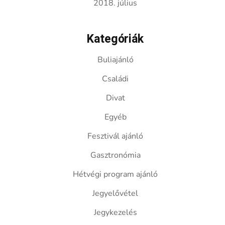
2018. július
Kategóriák
Buliajánló
Családi
Divat
Egyéb
Fesztivál ajánló
Gasztronómia
Hétvégi program ajánló
Jegyelővétel
Jegykezelés