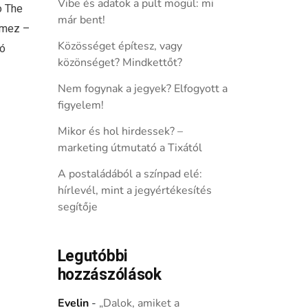
Vibe és adatok a pult mögül: mi
o The
már bent!
lemez –
Közösséget építesz, vagy
kó
közönséget? Mindkettőt?
Nem fogynak a jegyek? Elfogyott a
figyelem!
Mikor és hol hirdessek? –
marketing útmutató a Tixától
A postaládából a színpad elé:
hírlevél, mint a jegyértékesítés
segítője
Legutóbbi
hozzászólások
Evelin
-
„Dalok, amiket a