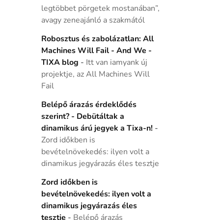
legtöbbet pörgetek mostanában”,
avagy zeneajánló a szakmától
Robosztus és zabolázatlan: All
Machines Will Fail - And We -
TIXA blog
-
Itt van iamyank új
projektje, az All Machines Will
Fail
Belépő árazás érdeklődés
szerint? - Debütáltak a
dinamikus árú jegyek a Tixa-n!
-
Zord időkben is
bevételnövekedés: ilyen volt a
dinamikus jegyárazás éles tesztje
Zord időkben is
bevételnövekedés: ilyen volt a
dinamikus jegyárazás éles
tesztje
-
Belépő árazás