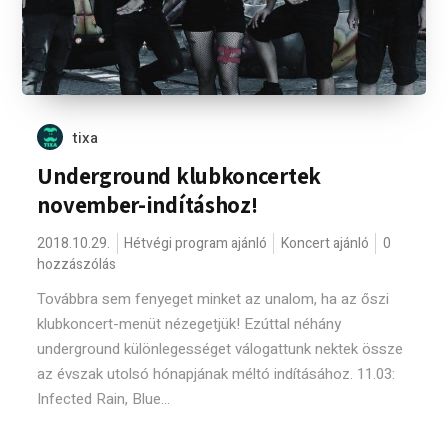
tixa
Underground klubkoncertek
november-indításhoz!
2018.10.29.
Hétvégi program ajánló
Koncert ajánló
0
hozzászólás
Továbbra sem fenyeget minket az unalom, ha az őszi
klubkoncert-menüt nézegetjük! Ezúttal néhány
underground különlegességet válogattunk nektek össze
az évszak utolsó hónapjának méltó indításához. 11.03:
Infected Rain, Blue...