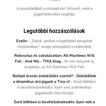
A postaládából a színpad elé: hírlevél, mint a
jegyértékesítés segítője
Legutóbbi hozzászólások
Evelin
-
„Dalok, amiket a legtöbbet pörgetek
mostanában”, avagy zeneajánló a szakmától
Robosztus és zabolázatlan: All Machines Will
Fail - And We - TIXA blog
-
Itt van iamyank új
projektje, az All Machines Will Fail
Belépő árazás érdeklődés szerint? - Debütáltak
a dinamikus árú jegyek a Tixa-n!
-
Zord időkben
is bevételnövekedés: ilyen volt a dinamikus
jegyárazás éles tesztje
Zord időkben is bevételnövekedés: ilyen volt a