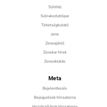
Színház
Szórakoztatóipar
Tehetségkutató
zene
Zeneajánló
Zenekar hírek
Zeneoktatás
Meta
Bejelentkezés
Bejegyzések hírcsatorna
Hozzászólások hírcsatorna