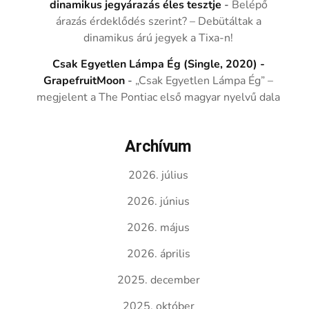
dinamikus jegyárazás éles tesztje
-
Belépő
árazás érdeklődés szerint? – Debütáltak a
dinamikus árú jegyek a Tixa-n!
Csak Egyetlen Lámpa Ég (Single, 2020) -
GrapefruitMoon
-
„Csak Egyetlen Lámpa Ég” –
megjelent a The Pontiac első magyar nyelvű dala
Archívum
2026. július
2026. június
2026. május
2026. április
2025. december
2025. október