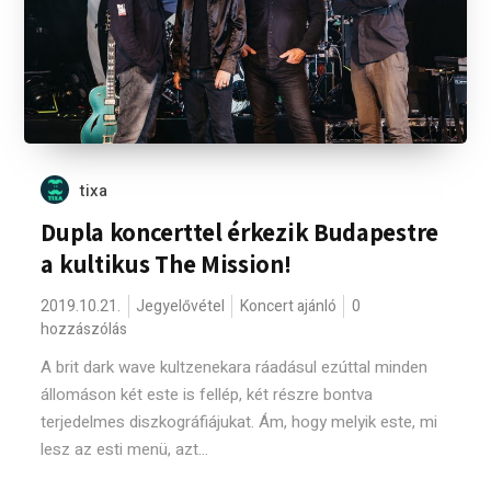
tixa
Dupla koncerttel érkezik Budapestre
a kultikus The Mission!
2019.10.21.
Jegyelővétel
Koncert ajánló
0
hozzászólás
A brit dark wave kultzenekara ráadásul ezúttal minden
állomáson két este is fellép, két részre bontva
terjedelmes diszkográfiájukat. Ám, hogy melyik este, mi
lesz az esti menü, azt...