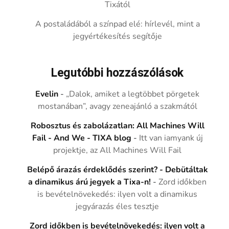
Tixától
A postaládából a színpad elé: hírlevél, mint a
jegyértékesítés segítője
Legutóbbi hozzászólások
Evelin
-
„Dalok, amiket a legtöbbet pörgetek
mostanában”, avagy zeneajánló a szakmától
Robosztus és zabolázatlan: All Machines Will
Fail - And We - TIXA blog
-
Itt van iamyank új
projektje, az All Machines Will Fail
Belépő árazás érdeklődés szerint? - Debütáltak
a dinamikus árú jegyek a Tixa-n!
-
Zord időkben
is bevételnövekedés: ilyen volt a dinamikus
jegyárazás éles tesztje
Zord időkben is bevételnövekedés: ilyen volt a