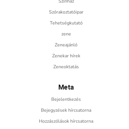
Színház
Szórakoztatóipar
Tehetségkutató
zene
Zeneajánló
Zenekar hírek
Zeneoktatás
Meta
Bejelentkezés
Bejegyzések hírcsatorna
Hozzászólások hírcsatorna