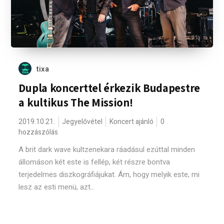
tixa
Dupla koncerttel érkezik Budapestre
a kultikus The Mission!
2019.10.21.
Jegyelővétel
Koncert ajánló
0
hozzászólás
A brit dark wave kultzenekara ráadásul ezúttal minden
állomáson két este is fellép, két részre bontva
terjedelmes diszkográfiájukat. Ám, hogy melyik este, mi
lesz az esti menü, azt...