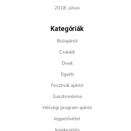
2018. július
Kategóriák
Buliajánló
Családi
Divat
Egyéb
Fesztivál ajánló
Gasztronómia
Hétvégi program ajánló
Jegyelővétel
Jegykezelés