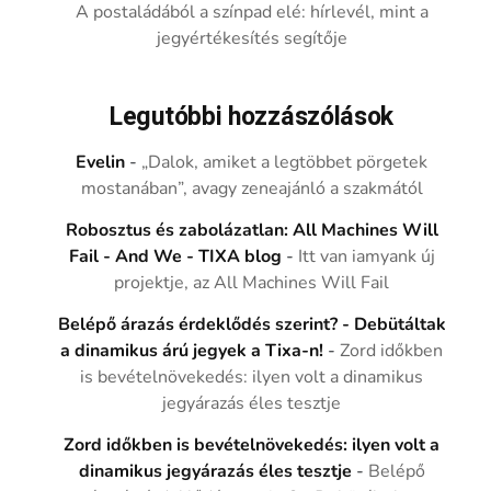
A postaládából a színpad elé: hírlevél, mint a
jegyértékesítés segítője
Legutóbbi hozzászólások
Evelin
-
„Dalok, amiket a legtöbbet pörgetek
mostanában”, avagy zeneajánló a szakmától
Robosztus és zabolázatlan: All Machines Will
Fail - And We - TIXA blog
-
Itt van iamyank új
projektje, az All Machines Will Fail
Belépő árazás érdeklődés szerint? - Debütáltak
a dinamikus árú jegyek a Tixa-n!
-
Zord időkben
is bevételnövekedés: ilyen volt a dinamikus
jegyárazás éles tesztje
Zord időkben is bevételnövekedés: ilyen volt a
dinamikus jegyárazás éles tesztje
-
Belépő