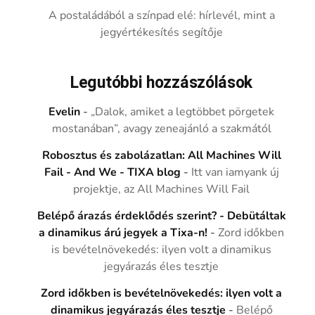
A postaládából a színpad elé: hírlevél, mint a
jegyértékesítés segítője
Legutóbbi hozzászólások
Evelin
-
„Dalok, amiket a legtöbbet pörgetek
mostanában”, avagy zeneajánló a szakmától
Robosztus és zabolázatlan: All Machines Will
Fail - And We - TIXA blog
-
Itt van iamyank új
projektje, az All Machines Will Fail
Belépő árazás érdeklődés szerint? - Debütáltak
a dinamikus árú jegyek a Tixa-n!
-
Zord időkben
is bevételnövekedés: ilyen volt a dinamikus
jegyárazás éles tesztje
Zord időkben is bevételnövekedés: ilyen volt a
dinamikus jegyárazás éles tesztje
-
Belépő