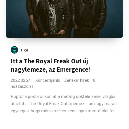
tixa
Itt a The Royal Freak Out új
nagylemeze, az Emergence!
2022.02.24.
Koncertajánló
Zenekar hírek
0
hozzászólás
Poptól a post-rockon át a metálig sokféle zenei világba
utaztat a The Royal Freak Out új lemeze, ami úgy marad
egységes, hogy mégis széles zenei spektrumot ölel fel....