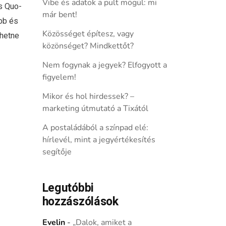
Vibe és adatok a pult mögül: mi
s Quo-
már bent!
ebb és
Közösséget építesz, vagy
ehetne
közönséget? Mindkettőt?
Nem fogynak a jegyek? Elfogyott a
figyelem!
Mikor és hol hirdessek? –
marketing útmutató a Tixától
A postaládából a színpad elé:
hírlevél, mint a jegyértékesítés
segítője
Legutóbbi
hozzászólások
Evelin
-
„Dalok, amiket a