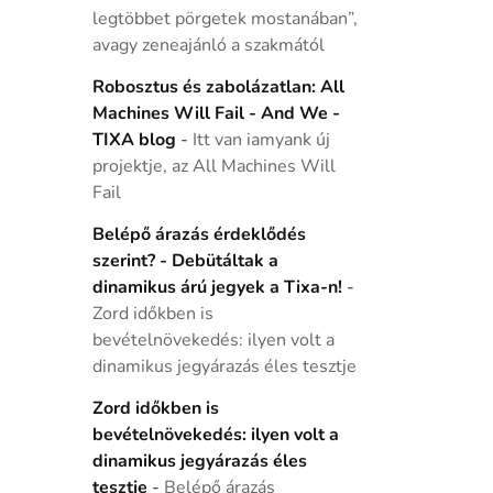
legtöbbet pörgetek mostanában”,
avagy zeneajánló a szakmától
Robosztus és zabolázatlan: All
Machines Will Fail - And We -
TIXA blog
-
Itt van iamyank új
projektje, az All Machines Will
Fail
Belépő árazás érdeklődés
szerint? - Debütáltak a
dinamikus árú jegyek a Tixa-n!
-
Zord időkben is
bevételnövekedés: ilyen volt a
dinamikus jegyárazás éles tesztje
Zord időkben is
bevételnövekedés: ilyen volt a
dinamikus jegyárazás éles
tesztje
-
Belépő árazás