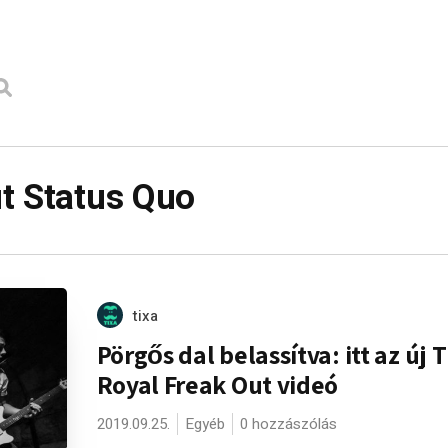
t Status Quo
tixa
Pörgős dal belassítva: itt az új 
Royal Freak Out videó
2019.09.25.
Egyéb
0 hozzászólás