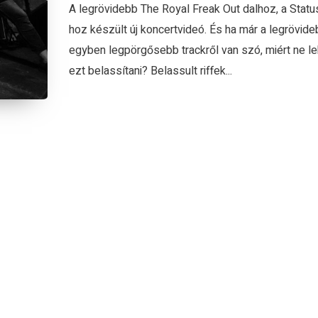
A legrövidebb The Royal Freak Out dalhoz, a Statu
hoz készült új koncertvideó. És ha már a legrövid
egyben legpörgősebb trackről van szó, miért ne l
ezt belassítani? Belassult riffek...