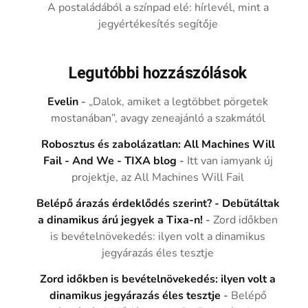
A postaládából a színpad elé: hírlevél, mint a
jegyértékesítés segítője
Legutóbbi hozzászólások
Evelin
-
„Dalok, amiket a legtöbbet pörgetek
mostanában”, avagy zeneajánló a szakmától
Robosztus és zabolázatlan: All Machines Will
Fail - And We - TIXA blog
-
Itt van iamyank új
projektje, az All Machines Will Fail
Belépő árazás érdeklődés szerint? - Debütáltak
a dinamikus árú jegyek a Tixa-n!
-
Zord időkben
is bevételnövekedés: ilyen volt a dinamikus
jegyárazás éles tesztje
Zord időkben is bevételnövekedés: ilyen volt a
dinamikus jegyárazás éles tesztje
-
Belépő