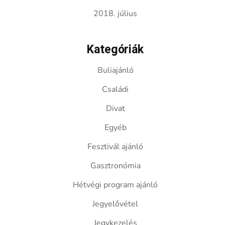
2018. július
Kategóriák
Buliajánló
Családi
Divat
Egyéb
Fesztivál ajánló
Gasztronómia
Hétvégi program ajánló
Jegyelővétel
Jegykezelés