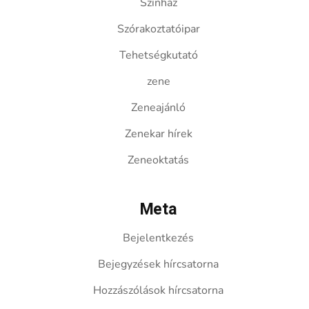
Színház
Szórakoztatóipar
Tehetségkutató
zene
Zeneajánló
Zenekar hírek
Zeneoktatás
Meta
Bejelentkezés
Bejegyzések hírcsatorna
Hozzászólások hírcsatorna