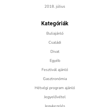
2018. július
Kategóriák
Buliajánló
Családi
Divat
Egyéb
Fesztivál ajánló
Gasztronómia
Hétvégi program ajánló
Jegyelővétel
Jegykezelés