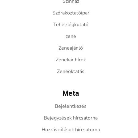
Színház
Szórakoztatóipar
Tehetségkutató
zene
Zeneajánló
Zenekar hírek
Zeneoktatás
Meta
Bejelentkezés
Bejegyzések hírcsatorna
Hozzászólások hírcsatorna