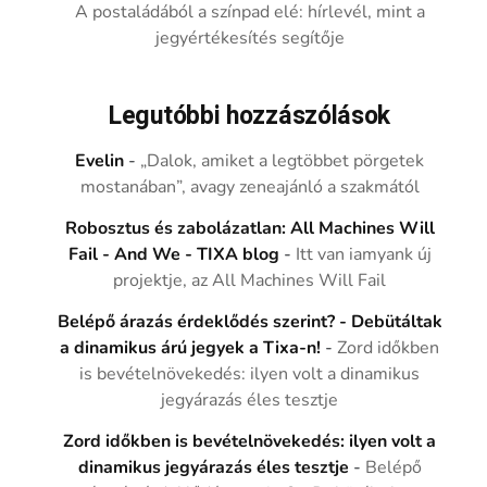
A postaládából a színpad elé: hírlevél, mint a
jegyértékesítés segítője
Legutóbbi hozzászólások
Evelin
-
„Dalok, amiket a legtöbbet pörgetek
mostanában”, avagy zeneajánló a szakmától
Robosztus és zabolázatlan: All Machines Will
Fail - And We - TIXA blog
-
Itt van iamyank új
projektje, az All Machines Will Fail
Belépő árazás érdeklődés szerint? - Debütáltak
a dinamikus árú jegyek a Tixa-n!
-
Zord időkben
is bevételnövekedés: ilyen volt a dinamikus
jegyárazás éles tesztje
Zord időkben is bevételnövekedés: ilyen volt a
dinamikus jegyárazás éles tesztje
-
Belépő