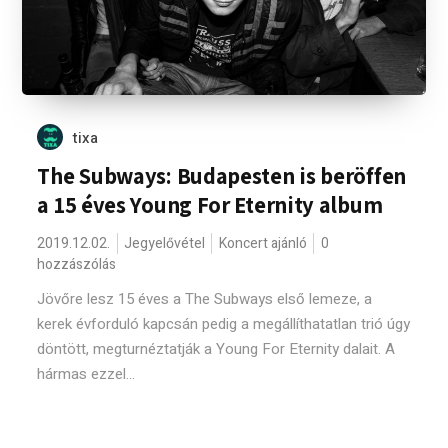
tixa
The Subways: Budapesten is beröffen
a 15 éves Young For Eternity album
2019.12.02.
Jegyelővétel
Koncert ajánló
0
hozzászólás
Jövőre lesz 15 éves a The Subways első lemeze, a
kerek évforduló kapcsán pedig a megállíthatatlan trió úgy
döntött, megturnéztatják a Young For Eternity dalait. A
hármas ezzel...