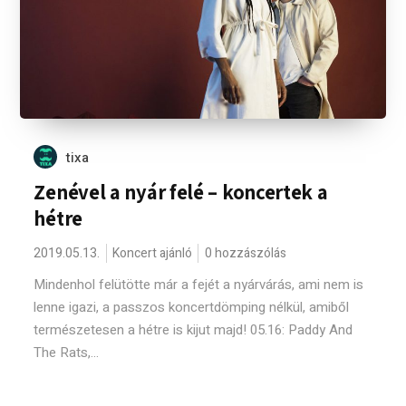
tixa
Zenével a nyár felé – koncertek a
hétre
2019.05.13.
Koncert ajánló
0 hozzászólás
Mindenhol felütötte már a fejét a nyárvárás, ami nem is
lenne igazi, a passzos koncertdömping nélkül, amiből
természetesen a hétre is kijut majd! 05.16: Paddy And
The Rats,...