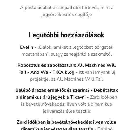
A postaládából a színpad elé: hírlevél, mint a
jegyértékesítés segítője
Legutóbbi hozzászólások
Evelin
-
„Dalok, amiket a legtöbbet pörgetek
mostanában”, avagy zeneajánló a szakmától
Robosztus és zabolázatlan: All Machines Will
Fail - And We - TIXA blog
-
Itt van iamyank új
projektje, az All Machines Will Fail
Belépő árazás érdeklődés szerint? - Debütáltak
a dinamikus árú jegyek a Tixa-n!
-
Zord időkben
is bevételnövekedés: ilyen volt a dinamikus
jegyárazás éles tesztje
Zord időkben is bevételnövekedés: ilyen volt a
dinamikus jegyárazás éles tesztje
-
Belépő