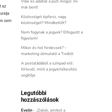
Vibe és adatok a pult mögül: mi
t az
már bent!
uralja
Közösséget építesz, vagy
mi sem
közönséget? Mindkettőt?
Nem fogynak a jegyek? Elfogyott a
figyelem!
Mikor és hol hirdessek? –
marketing útmutató a Tixától
A postaládából a színpad elé:
hírlevél, mint a jegyértékesítés
segítője
Legutóbbi
hozzászólások
Evelin
-
„Dalok, amiket a