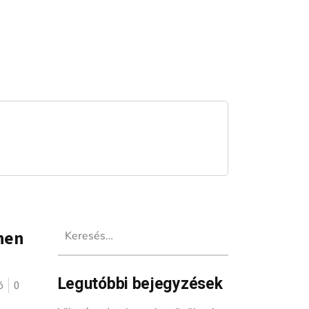
Keresés:
nen
Legutóbbi bejegyzések
ó
0