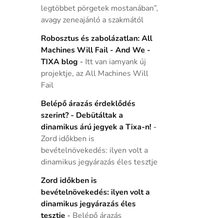
legtöbbet pörgetek mostanában”,
avagy zeneajánló a szakmától
Robosztus és zabolázatlan: All
Machines Will Fail - And We -
TIXA blog
-
Itt van iamyank új
projektje, az All Machines Will
Fail
Belépő árazás érdeklődés
szerint? - Debütáltak a
dinamikus árú jegyek a Tixa-n!
-
Zord időkben is
bevételnövekedés: ilyen volt a
dinamikus jegyárazás éles tesztje
Zord időkben is
bevételnövekedés: ilyen volt a
dinamikus jegyárazás éles
tesztje
-
Belépő árazás