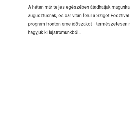
A héten már teljes egészében átadhatjuk magunka
augusztusnak, és bár vitán felül a Sziget Fesztivál 
program fronton eme időszakot - természetesen 
hagyjuk ki lajstromunkból...