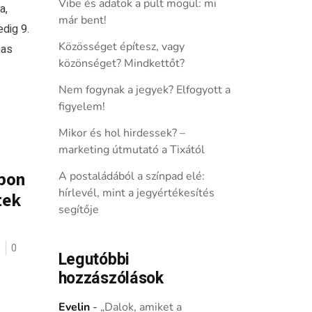
Vibe és adatok a pult mögül: mi
a,
már bent!
edig 9.
Közösséget építesz, vagy
mas
közönséget? Mindkettőt?
Nem fogynak a jegyek? Elfogyott a
figyelem!
Mikor és hol hirdessek? –
marketing útmutató a Tixától
apon
A postaládából a színpad elé:
hírlevél, mint a jegyértékesítés
tek
segítője
ó
0
Legutóbbi
hozzászólások
Evelin
-
„Dalok, amiket a