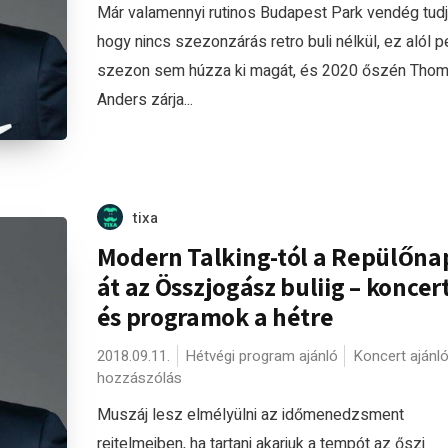
Már valamennyi rutinos Budapest Park vendég tudj
hogy nincs szezonzárás retro buli nélkül, ez alól p
szezon sem húzza ki magát, és 2020 őszén Tho
Anders zárja...
tixa
Modern Talking-tól a Repülőn
át az Összjogász buliig – koncer
és programok a hétre
2018.09.11.
Hétvégi program ajánló
Koncert ajánl
hozzászólás
Muszáj lesz elmélyülni az időmenedzsment
rejtelmeiben, ha tartani akarjuk a tempót az őszi