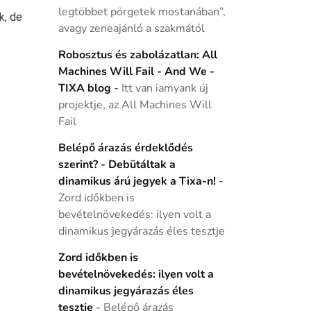
legtöbbet pörgetek mostanában”,
k, de
avagy zeneajánló a szakmától
Robosztus és zabolázatlan: All
Machines Will Fail - And We -
TIXA blog
-
Itt van iamyank új
projektje, az All Machines Will
Fail
Belépő árazás érdeklődés
szerint? - Debütáltak a
dinamikus árú jegyek a Tixa-n!
-
Zord időkben is
bevételnövekedés: ilyen volt a
dinamikus jegyárazás éles tesztje
Zord időkben is
bevételnövekedés: ilyen volt a
dinamikus jegyárazás éles
tesztje
-
Belépő árazás