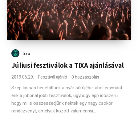
tixa
Júliusi fesztiválok a TIXA ajánlásával
2019.06.29.
Fesztivál ajánló
0 hozzászólás
Szép lassan besétáltunk a nyár sűrűjébe, ahol egymást
érik a jobbnál jobb fesztiválok, úgyhogy épp időszerű
hogy mi is összeszedjünk nektek egy nagy csokor
rendezvényt, amelyek között valamennyi...