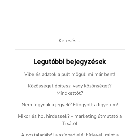
Keresés:
Legutóbbi bejegyzések
Vibe és adatok a pult mögül: mi már bent!
Közösséget építesz, vagy közönséget?
Mindkettőt?
Nem fogynak a jegyek? Elfogyott a figyelem!
Mikor és hol hirdessek? – marketing útmutató a
Tixától
A postaládából a színpad elé: hírlevél, mint a