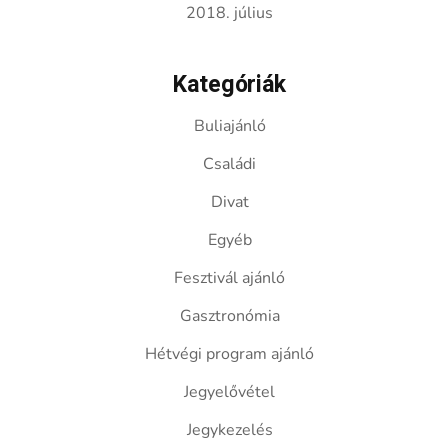
2018. július
Kategóriák
Buliajánló
Családi
Divat
Egyéb
Fesztivál ajánló
Gasztronómia
Hétvégi program ajánló
Jegyelővétel
Jegykezelés