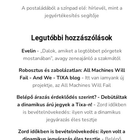
A postaládából a színpad elé: hírlevél, mint a
jegyértékesítés segítője
Legutóbbi hozzászólások
Evelin
-
„Dalok, amiket a legtöbbet pörgetek
mostanában”, avagy zeneajánló a szakmától
Robosztus és zabolázatlan: All Machines Will
Fail - And We - TIXA blog
-
Itt van iamyank új
projektje, az All Machines Will Fail
Belépő árazás érdeklődés szerint? - Debütáltak
a dinamikus árú jegyek a Tixa-n!
-
Zord időkben
is bevételnövekedés: ilyen volt a dinamikus
jegyárazás éles tesztje
Zord időkben is bevételnövekedés: ilyen volt a
dinamikus jegyárazás éles tesztje
-
Belépő