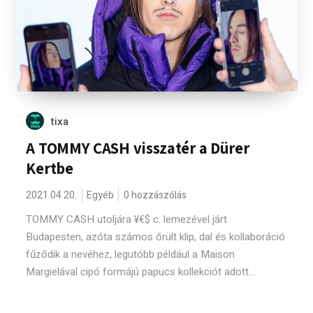
tixa
A TOMMY CASH visszatér a Dürer
Kertbe
2021.04.20.
Egyéb
0 hozzászólás
TOMMY CASH utoljára ¥€$ c. lemezével járt
Budapesten, azóta számos őrült klip, dal és kollaboráció
fűződik a nevéhez, legutóbb például a Maison
Margielával cipó formájú papucs kollekciót adott...