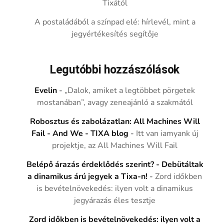
Tixától
A postaládából a színpad elé: hírlevél, mint a
jegyértékesítés segítője
Legutóbbi hozzászólások
Evelin
-
„Dalok, amiket a legtöbbet pörgetek
mostanában”, avagy zeneajánló a szakmától
Robosztus és zabolázatlan: All Machines Will
Fail - And We - TIXA blog
-
Itt van iamyank új
projektje, az All Machines Will Fail
Belépő árazás érdeklődés szerint? - Debütáltak
a dinamikus árú jegyek a Tixa-n!
-
Zord időkben
is bevételnövekedés: ilyen volt a dinamikus
jegyárazás éles tesztje
Zord időkben is bevételnövekedés: ilyen volt a