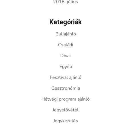
2018. július
Kategóriák
Buliajánló
Családi
Divat
Egyéb
Fesztivál ajánló
Gasztronómia
Hétvégi program ajánló
Jegyelővétel
Jegykezelés