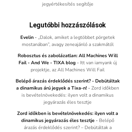
jegyértékesítés segítője
Legutóbbi hozzászólások
Evelin
-
„Dalok, amiket a legtöbbet pörgetek
mostanában”, avagy zeneajánló a szakmától
Robosztus és zabolázatlan: All Machines Will
Fail - And We - TIXA blog
-
Itt van iamyank új
projektje, az All Machines Will Fail
Belépő árazás érdeklődés szerint? - Debütáltak
a dinamikus árú jegyek a Tixa-n!
-
Zord időkben
is bevételnövekedés: ilyen volt a dinamikus
jegyárazás éles tesztje
Zord időkben is bevételnövekedés: ilyen volt a
dinamikus jegyárazás éles tesztje
-
Belépő
árazás érdeklődés szerint? – Debütáltak a