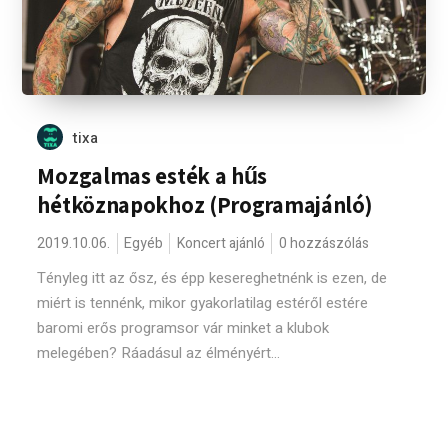
tixa
Mozgalmas esték a hűs
hétköznapokhoz (Programajánló)
2019.10.06.
Egyéb
Koncert ajánló
0 hozzászólás
Tényleg itt az ősz, és épp kesereghetnénk is ezen, de
miért is tennénk, mikor gyakorlatilag estéről estére
baromi erős programsor vár minket a klubok
melegében? Ráadásul az élményért...