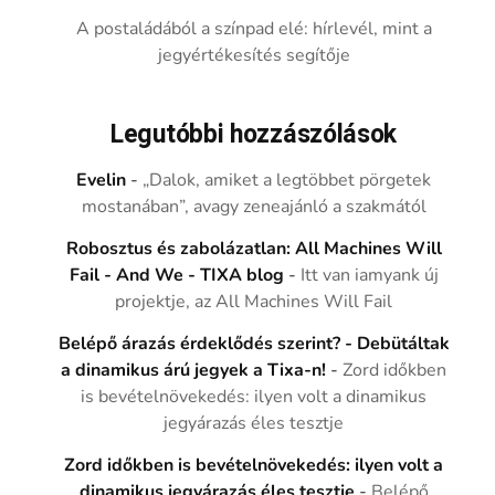
A postaládából a színpad elé: hírlevél, mint a
jegyértékesítés segítője
Legutóbbi hozzászólások
Evelin
-
„Dalok, amiket a legtöbbet pörgetek
mostanában”, avagy zeneajánló a szakmától
Robosztus és zabolázatlan: All Machines Will
Fail - And We - TIXA blog
-
Itt van iamyank új
projektje, az All Machines Will Fail
Belépő árazás érdeklődés szerint? - Debütáltak
a dinamikus árú jegyek a Tixa-n!
-
Zord időkben
is bevételnövekedés: ilyen volt a dinamikus
jegyárazás éles tesztje
Zord időkben is bevételnövekedés: ilyen volt a
dinamikus jegyárazás éles tesztje
-
Belépő