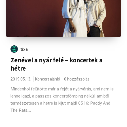
tixa
Zenével a nyár felé – koncertek a
hétre
2019.05.13.
Koncert ajánló
0 hozzászólás
Mindenhol felütötte már a fejét a nyárvárás, ami nem is
lenne igazi, a passzos koncertdömping nélkül, amiből
természetesen a hétre is kijut majd! 05.16: Paddy And
The Rats,...