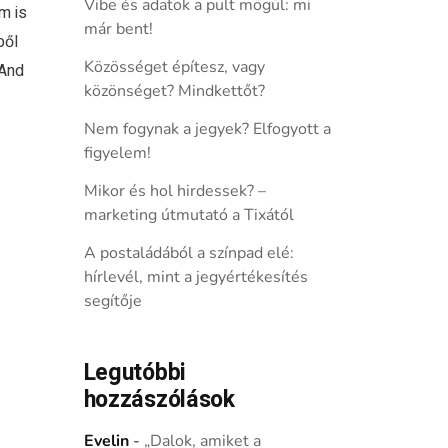
Vibe és adatok a pult mögül: mi
m is
már bent!
ből
Közösséget építesz, vagy
 And
közönséget? Mindkettőt?
Nem fogynak a jegyek? Elfogyott a
figyelem!
Mikor és hol hirdessek? –
marketing útmutató a Tixától
A postaládából a színpad elé:
hírlevél, mint a jegyértékesítés
segítője
Legutóbbi
hozzászólások
Evelin
-
„Dalok, amiket a