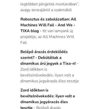
legtöbbet pörgetek mostanában”,
avagy zeneajánló a szakmától
Robosztus és zabolázatlan: All
Machines Will Fail - And We -
TIXA blog
-
Itt van iamyank új
projektje, az All Machines Will
Fail
Belépő árazás érdeklődés
szerint? - Debütáltak a
dinamikus árú jegyek a Tixa-n!
-
Zord időkben is
bevételnövekedés: ilyen volt a
dinamikus jegyárazás éles tesztje
Zord időkben is
bevételnövekedés: ilyen volt a
dinamikus jegyárazás éles
tesztje
-
Belépő árazás