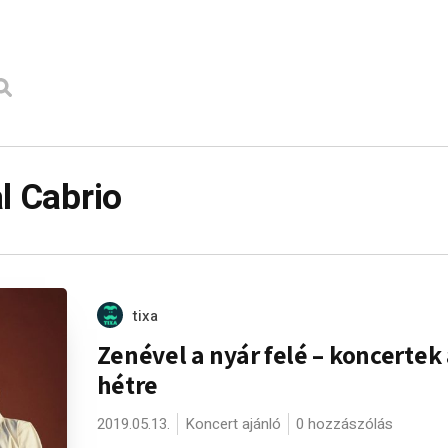
l Cabrio
tixa
Zenével a nyár felé – koncertek
hétre
2019.05.13.
Koncert ajánló
0 hozzászólás