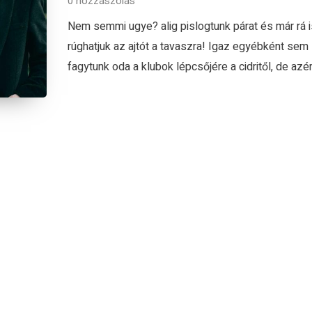
0 hozzászólás
Nem semmi ugye? alig pislogtunk párat és már rá i
rúghatjuk az ajtót a tavaszra! Igaz egyébként sem
fagytunk oda a klubok lépcsőjére a cidritől, de azért