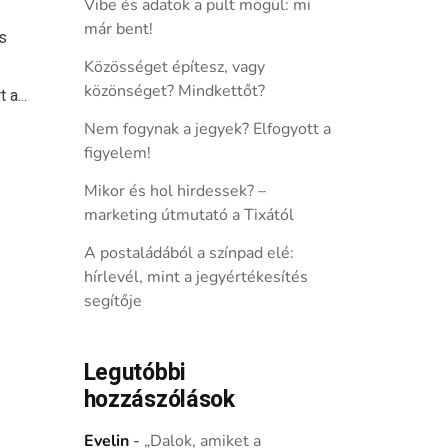
Vibe és adatok a pult mögül: mi
már bent!
s
Közösséget építesz, vagy
közönséget? Mindkettőt?
 a...
Nem fogynak a jegyek? Elfogyott a
figyelem!
Mikor és hol hirdessek? –
marketing útmutató a Tixától
A postaládából a színpad elé:
hírlevél, mint a jegyértékesítés
segítője
Legutóbbi
hozzászólások
Evelin
-
„Dalok, amiket a