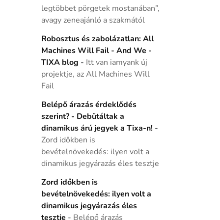
legtöbbet pörgetek mostanában”,
avagy zeneajánló a szakmától
Robosztus és zabolázatlan: All
Machines Will Fail - And We -
TIXA blog
-
Itt van iamyank új
projektje, az All Machines Will
Fail
Belépő árazás érdeklődés
szerint? - Debütáltak a
dinamikus árú jegyek a Tixa-n!
-
Zord időkben is
bevételnövekedés: ilyen volt a
dinamikus jegyárazás éles tesztje
Zord időkben is
bevételnövekedés: ilyen volt a
dinamikus jegyárazás éles
tesztje
-
Belépő árazás