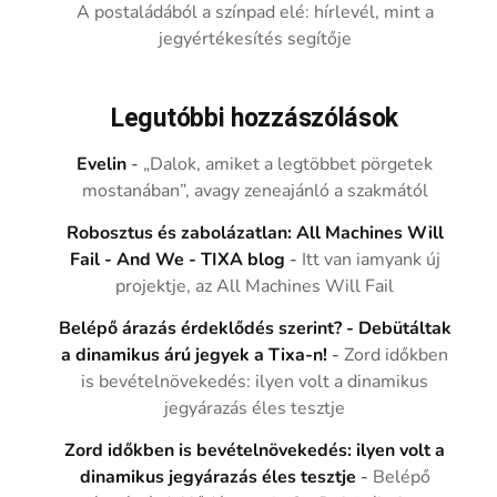
A postaládából a színpad elé: hírlevél, mint a
jegyértékesítés segítője
Legutóbbi hozzászólások
Evelin
-
„Dalok, amiket a legtöbbet pörgetek
mostanában”, avagy zeneajánló a szakmától
Robosztus és zabolázatlan: All Machines Will
Fail - And We - TIXA blog
-
Itt van iamyank új
projektje, az All Machines Will Fail
Belépő árazás érdeklődés szerint? - Debütáltak
a dinamikus árú jegyek a Tixa-n!
-
Zord időkben
is bevételnövekedés: ilyen volt a dinamikus
jegyárazás éles tesztje
Zord időkben is bevételnövekedés: ilyen volt a
dinamikus jegyárazás éles tesztje
-
Belépő