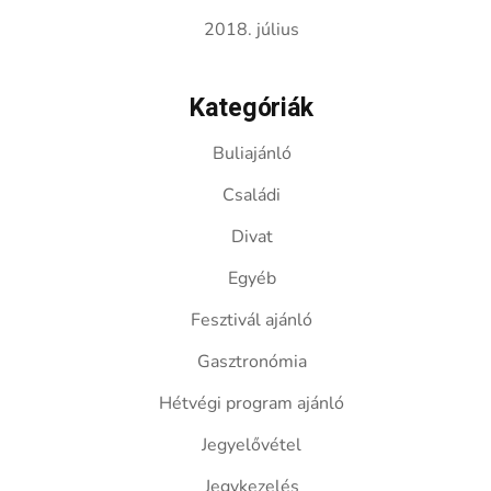
2018. július
Kategóriák
Buliajánló
Családi
Divat
Egyéb
Fesztivál ajánló
Gasztronómia
Hétvégi program ajánló
Jegyelővétel
Jegykezelés