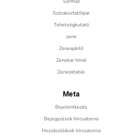
Színház
Szórakoztatóipar
Tehetségkutató
zene
Zeneajánló
Zenekar hírek
Zeneoktatás
Meta
Bejelentkezés
Bejegyzések hírcsatorna
Hozzászólások hírcsatorna