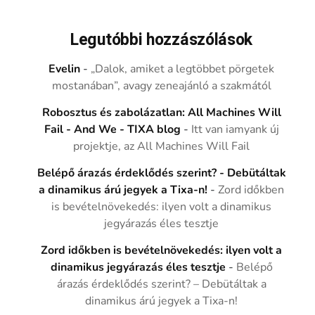
Legutóbbi hozzászólások
Evelin
-
„Dalok, amiket a legtöbbet pörgetek
mostanában”, avagy zeneajánló a szakmától
Robosztus és zabolázatlan: All Machines Will
Fail - And We - TIXA blog
-
Itt van iamyank új
projektje, az All Machines Will Fail
Belépő árazás érdeklődés szerint? - Debütáltak
a dinamikus árú jegyek a Tixa-n!
-
Zord időkben
is bevételnövekedés: ilyen volt a dinamikus
jegyárazás éles tesztje
Zord időkben is bevételnövekedés: ilyen volt a
dinamikus jegyárazás éles tesztje
-
Belépő
árazás érdeklődés szerint? – Debütáltak a
dinamikus árú jegyek a Tixa-n!