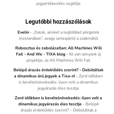
jegyértékesítés segítője
Legutóbbi hozzászólások
Evelin
-
„Dalok, amiket a legtöbbet pörgetek
mostanában”, avagy zeneajánló a szakmától
Robosztus és zabolázatlan: All Machines Will
Fail - And We - TIXA blog
-
Itt van iamyank új
projektje, az All Machines Will Fail
Belépő árazás érdeklődés szerint? - Debütáltak
a dinamikus árú jegyek a Tixa-n!
-
Zord időkben
is bevételnövekedés: ilyen volt a dinamikus
jegyárazás éles tesztje
Zord időkben is bevételnövekedés: ilyen volt a
dinamikus jegyárazás éles tesztje
-
Belépő
árazás érdeklődés szerint? – Debütáltak a