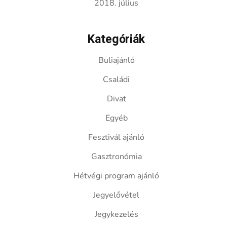
2018. július
Kategóriák
Buliajánló
Családi
Divat
Egyéb
Fesztivál ajánló
Gasztronómia
Hétvégi program ajánló
Jegyelővétel
Jegykezelés