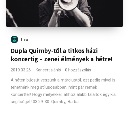
tixa
Dupla Quimby-től a titkos házi
koncertig – zenei élmények a hétre!
2019.03.26.
Koncert ajánló
0 hozzászólás
A héten búcsút veszünk a márciustól, ezt pedig mivel is
tehetnénk meg stílusosabban, mint pár remek
koncerttel! Hogy melyekkel, ahhoz alább találtok egy kis
segítséget! 03.29-30: Quimby, Barba...