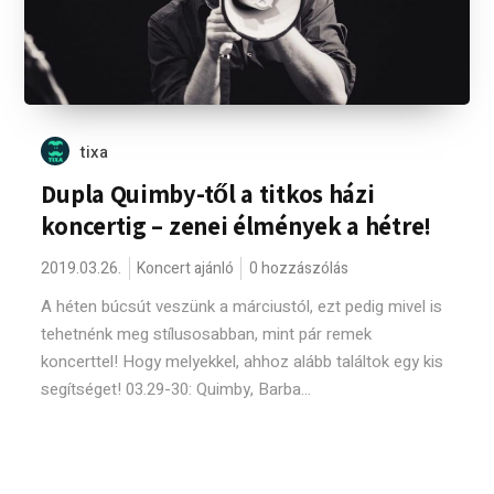
tixa
Dupla Quimby-től a titkos házi
koncertig – zenei élmények a hétre!
2019.03.26.
Koncert ajánló
0 hozzászólás
A héten búcsút veszünk a márciustól, ezt pedig mivel is
tehetnénk meg stílusosabban, mint pár remek
koncerttel! Hogy melyekkel, ahhoz alább találtok egy kis
segítséget! 03.29-30: Quimby, Barba...