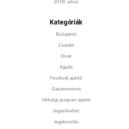
2018. július
Kategóriák
Buliajánló
Családi
Divat
Egyéb
Fesztivál ajánló
Gasztronómia
Hétvégi program ajánló
Jegyelővétel
Jegykezelés