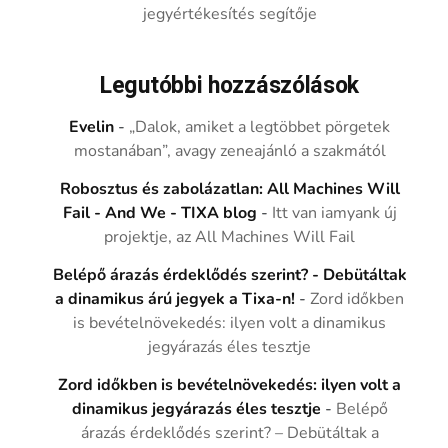
jegyértékesítés segítője
Legutóbbi hozzászólások
Evelin
-
„Dalok, amiket a legtöbbet pörgetek
mostanában”, avagy zeneajánló a szakmától
Robosztus és zabolázatlan: All Machines Will
Fail - And We - TIXA blog
-
Itt van iamyank új
projektje, az All Machines Will Fail
Belépő árazás érdeklődés szerint? - Debütáltak
a dinamikus árú jegyek a Tixa-n!
-
Zord időkben
is bevételnövekedés: ilyen volt a dinamikus
jegyárazás éles tesztje
Zord időkben is bevételnövekedés: ilyen volt a
dinamikus jegyárazás éles tesztje
-
Belépő
árazás érdeklődés szerint? – Debütáltak a