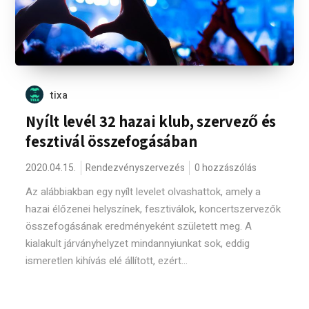
tixa
Nyílt levél 32 hazai klub, szervező és
fesztivál összefogásában
2020.04.15.
Rendezvényszervezés
0 hozzászólás
Az alábbiakban egy nyílt levelet olvashattok, amely a
hazai élőzenei helyszínek, fesztiválok, koncertszervezők
összefogásának eredményeként született meg. A
kialakult járványhelyzet mindannyiunkat sok, eddig
ismeretlen kihívás elé állított, ezért...