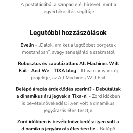
A postaládából a színpad elé: hírlevél, mint a
jegyértékesítés segítője
Legutóbbi hozzászólások
Evelin
-
„Dalok, amiket a legtöbbet pörgetek
mostanában”, avagy zeneajánló a szakmától
Robosztus és zabolázatlan: All Machines Will
Fail - And We - TIXA blog
-
Itt van iamyank új
projektje, az All Machines Will Fail
Belépő árazás érdeklődés szerint? - Debütáltak
a dinamikus árú jegyek a Tixa-n!
-
Zord időkben
is bevételnövekedés: ilyen volt a dinamikus
jegyárazás éles tesztje
Zord időkben is bevételnövekedés: ilyen volt a
dinamikus jegyárazás éles tesztje
-
Belépő