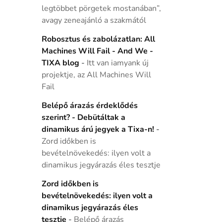
legtöbbet pörgetek mostanában”,
avagy zeneajánló a szakmától
Robosztus és zabolázatlan: All
Machines Will Fail - And We -
TIXA blog
-
Itt van iamyank új
projektje, az All Machines Will
Fail
Belépő árazás érdeklődés
szerint? - Debütáltak a
dinamikus árú jegyek a Tixa-n!
-
Zord időkben is
bevételnövekedés: ilyen volt a
dinamikus jegyárazás éles tesztje
Zord időkben is
bevételnövekedés: ilyen volt a
dinamikus jegyárazás éles
tesztje
-
Belépő árazás