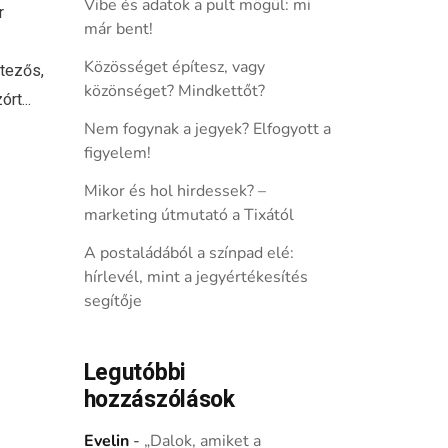
Vibe és adatok a pult mögül: mi
r
már bent!
Közösséget építesz, vagy
etezős,
közönséget? Mindkettőt?
rt...
Nem fogynak a jegyek? Elfogyott a
figyelem!
Mikor és hol hirdessek? –
marketing útmutató a Tixától
A postaládából a színpad elé:
hírlevél, mint a jegyértékesítés
segítője
Legutóbbi
hozzászólások
Evelin
-
„Dalok, amiket a