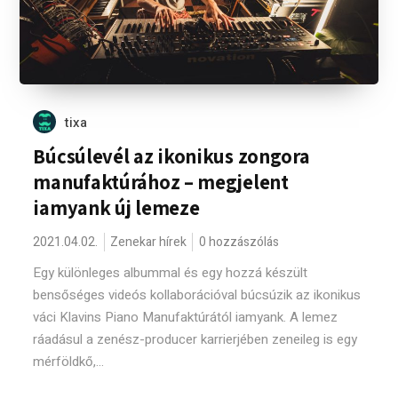
tixa
Búcsúlevél az ikonikus zongora
manufaktúrához – megjelent
iamyank új lemeze
2021.04.02.
Zenekar hírek
0 hozzászólás
Egy különleges albummal és egy hozzá készült
bensőséges videós kollaborációval búcsúzik az ikonikus
váci Klavins Piano Manufaktúrától iamyank. A lemez
ráadásul a zenész-producer karrierjében zeneileg is egy
mérföldkő,...