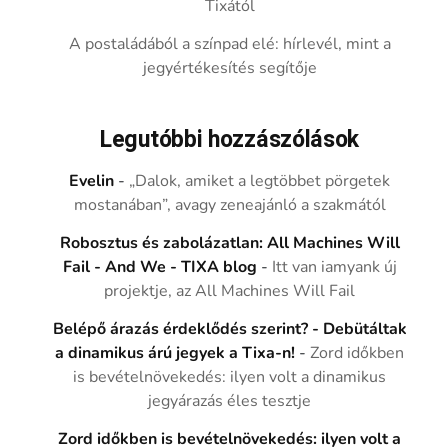
Tixától
A postaládából a színpad elé: hírlevél, mint a
jegyértékesítés segítője
Legutóbbi hozzászólások
Evelin
-
„Dalok, amiket a legtöbbet pörgetek
mostanában”, avagy zeneajánló a szakmától
Robosztus és zabolázatlan: All Machines Will
Fail - And We - TIXA blog
-
Itt van iamyank új
projektje, az All Machines Will Fail
Belépő árazás érdeklődés szerint? - Debütáltak
a dinamikus árú jegyek a Tixa-n!
-
Zord időkben
is bevételnövekedés: ilyen volt a dinamikus
jegyárazás éles tesztje
Zord időkben is bevételnövekedés: ilyen volt a