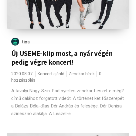
tixa
Új USEME-klip most, a nyár végén
pedig végre koncert!
2020.08.07.
Koncert ajánló
Zenekar hírek
0
hozzászólás
A tavalyi Nagy-Szín-Pad nyertes zenekar Leszel-e még?
című dalához forgatott videót. A történet két főszerepét
a Balázs Béla-díjas Dér András és felesége, Dér Denisa
színésznő alakítja. A Leszel-e...