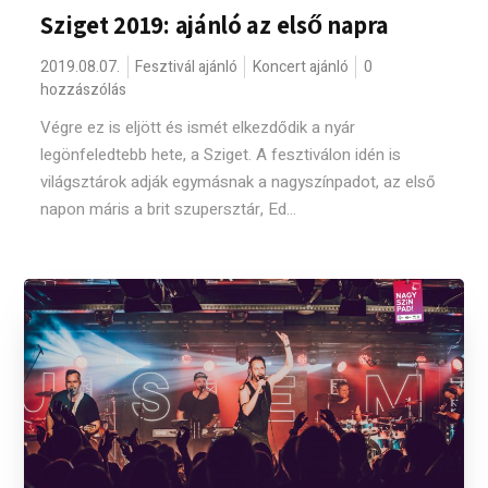
Sziget 2019: ajánló az első napra
2019.08.07.
Fesztivál ajánló
Koncert ajánló
0
hozzászólás
Végre ez is eljött és ismét elkezdődik a nyár
legönfeledtebb hete, a Sziget. A fesztiválon idén is
világsztárok adják egymásnak a nagyszínpadot, az első
napon máris a brit szupersztár, Ed...