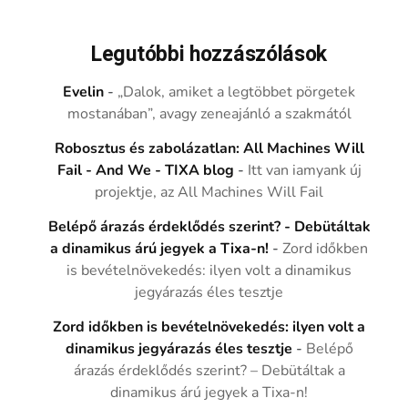
Legutóbbi hozzászólások
Evelin
-
„Dalok, amiket a legtöbbet pörgetek
mostanában”, avagy zeneajánló a szakmától
Robosztus és zabolázatlan: All Machines Will
Fail - And We - TIXA blog
-
Itt van iamyank új
projektje, az All Machines Will Fail
Belépő árazás érdeklődés szerint? - Debütáltak
a dinamikus árú jegyek a Tixa-n!
-
Zord időkben
is bevételnövekedés: ilyen volt a dinamikus
jegyárazás éles tesztje
Zord időkben is bevételnövekedés: ilyen volt a
dinamikus jegyárazás éles tesztje
-
Belépő
árazás érdeklődés szerint? – Debütáltak a
dinamikus árú jegyek a Tixa-n!