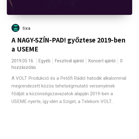
tixa
A NAGY-SZÍN-PAD! győztese 2019-ben
a USEME
2019.05.16.
Egyéb
Fesztivál ajánló
Koncert ajánló
0
hozzászólás
A VOLT Produkció és a Petőfi Rádió hatodik alkalommal
megrendezett közös tehetségmutató versenyének
fődíját a közönségszavazatok alapján 2019-ben a
USEME nyerte, így idén a Sziget, a Telekom VOLT...