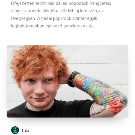
kifejezetten technikás dal és poposabb hangvételű
sláger is megtalálható a USEME új lemezén, az
Üveghegyen. A hazai pop-rock színtér egyik
legtudatosabban építkező zenekara az új...
tixa