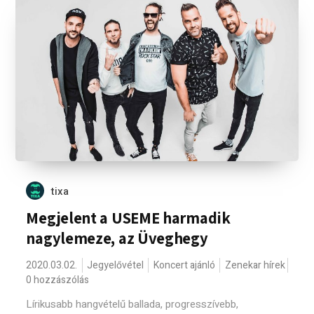
tixa
Megjelent a USEME harmadik
nagylemeze, az Üveghegy
2020.03.02.
Jegyelővétel
Koncert ajánló
Zenekar hírek
0 hozzászólás
Lírikusabb hangvételű ballada, progresszívebb,