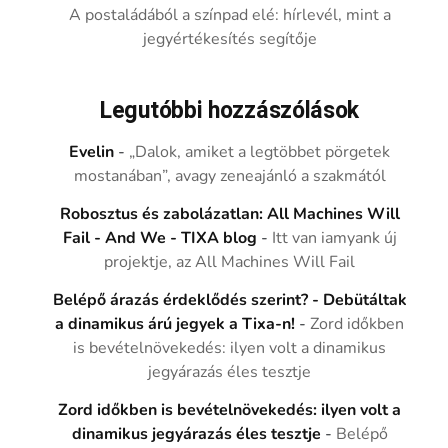
A postaládából a színpad elé: hírlevél, mint a
jegyértékesítés segítője
Legutóbbi hozzászólások
Evelin
-
„Dalok, amiket a legtöbbet pörgetek
mostanában”, avagy zeneajánló a szakmától
Robosztus és zabolázatlan: All Machines Will
Fail - And We - TIXA blog
-
Itt van iamyank új
projektje, az All Machines Will Fail
Belépő árazás érdeklődés szerint? - Debütáltak
a dinamikus árú jegyek a Tixa-n!
-
Zord időkben
is bevételnövekedés: ilyen volt a dinamikus
jegyárazás éles tesztje
Zord időkben is bevételnövekedés: ilyen volt a
dinamikus jegyárazás éles tesztje
-
Belépő