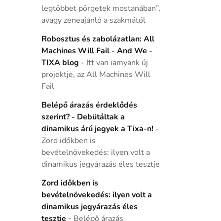
legtöbbet pörgetek mostanában”,
avagy zeneajánló a szakmától
Robosztus és zabolázatlan: All
Machines Will Fail - And We -
TIXA blog
-
Itt van iamyank új
projektje, az All Machines Will
Fail
Belépő árazás érdeklődés
szerint? - Debütáltak a
dinamikus árú jegyek a Tixa-n!
-
Zord időkben is
bevételnövekedés: ilyen volt a
dinamikus jegyárazás éles tesztje
Zord időkben is
bevételnövekedés: ilyen volt a
dinamikus jegyárazás éles
tesztje
-
Belépő árazás