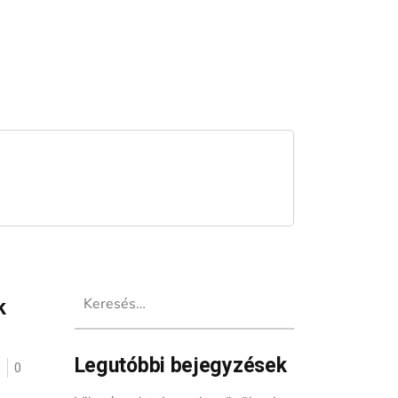
Keresés:
k
Legutóbbi bejegyzések
ó
0