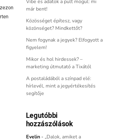
Vibe és adatok a pult mögül: mi
szezon
már bent!
rten
Közösséget építesz, vagy
közönséget? Mindkettőt?
Nem fogynak a jegyek? Elfogyott a
figyelem!
Mikor és hol hirdessek? –
marketing útmutató a Tixától
A postaládából a színpad elé:
hírlevél, mint a jegyértékesítés
segítője
Legutóbbi
hozzászólások
Evelin
-
„Dalok, amiket a