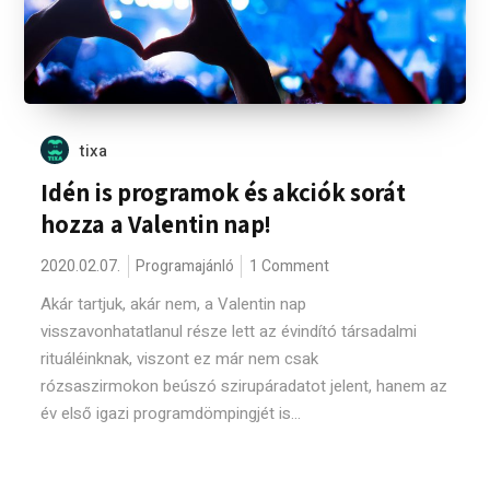
tixa
Idén is programok és akciók sorát
hozza a Valentin nap!
2020.02.07.
Programajánló
1 Comment
Akár tartjuk, akár nem, a Valentin nap
visszavonhatatlanul része lett az évindító társadalmi
rituáléinknak, viszont ez már nem csak
rózsaszirmokon beúszó szirupáradatot jelent, hanem az
év első igazi programdömpingjét is...