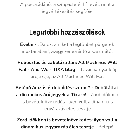
A postaládából a színpad elé: hírlevél, mint a
jegyértékesítés segítője
Legutóbbi hozzászólások
Evelin
-
„Dalok, amiket a legtöbbet pörgetek
mostanában”, avagy zeneajánló a szakmától
Robosztus és zabolázatlan: All Machines Will
Fail - And We - TIXA blog
-
Itt van iamyank új
projektje, az All Machines Will Fail
Belépő árazás érdeklődés szerint? - Debütáltak
a dinamikus árú jegyek a Tixa-n!
-
Zord időkben
is bevételnövekedés: ilyen volt a dinamikus
jegyárazás éles tesztje
Zord időkben is bevételnövekedés: ilyen volt a
dinamikus jegyárazás éles tesztje
-
Belépő