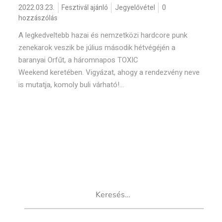
2022.03.23.
Fesztivál ajánló
Jegyelővétel
0
hozzászólás
A legkedveltebb hazai és nemzetközi hardcore punk
zenekarok veszik be július második hétvégéjén a
baranyai Orfűt, a háromnapos TOXIC
Weekend keretében. Vigyázat, ahogy a rendezvény neve
is mutatja, komoly buli várható!...
Keresés: