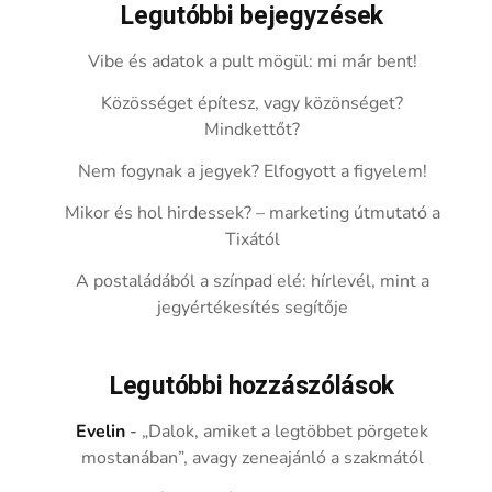
Legutóbbi bejegyzések
Vibe és adatok a pult mögül: mi már bent!
Közösséget építesz, vagy közönséget?
Mindkettőt?
Nem fogynak a jegyek? Elfogyott a figyelem!
Mikor és hol hirdessek? – marketing útmutató a
Tixától
A postaládából a színpad elé: hírlevél, mint a
jegyértékesítés segítője
Legutóbbi hozzászólások
Evelin
-
„Dalok, amiket a legtöbbet pörgetek
mostanában”, avagy zeneajánló a szakmától