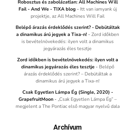
Robosztus és zabolázatlan: All Machines Will
Fail - And We - TIXA blog
-
Itt van iamyank új
projektje, az All Machines Will Fail
Belépő árazás érdeklődés szerint? - Debütáltak
a dinamikus árú jegyek a Tixa-n!
-
Zord időkben
is bevételnövekedés: ilyen volt a dinamikus
jegyárazás éles tesztje
Zord időkben is bevételnövekedés: ilyen volt a
dinamikus jegyárazás éles tesztje
-
Belépő
árazás érdeklődés szerint? – Debütáltak a
dinamikus árú jegyek a Tixa-n!
Csak Egyetlen Lámpa Ég (Single, 2020) -
GrapefruitMoon
-
„Csak Egyetlen Lámpa Ég” –
megjelent a The Pontiac első magyar nyelvű dala
Archívum