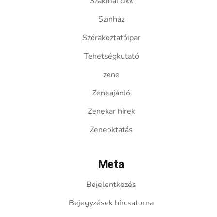
Szakmai cikk
Színház
Szórakoztatóipar
Tehetségkutató
zene
Zeneajánló
Zenekar hírek
Zeneoktatás
Meta
Bejelentkezés
Bejegyzések hírcsatorna