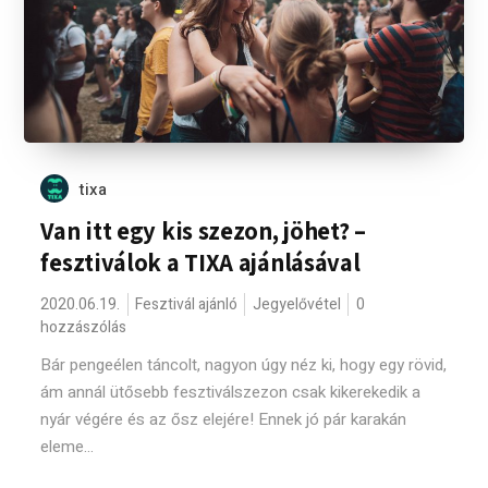
tixa
Van itt egy kis szezon, jöhet? –
fesztiválok a TIXA ajánlásával
2020.06.19.
Fesztivál ajánló
Jegyelővétel
0
hozzászólás
Bár pengeélen táncolt, nagyon úgy néz ki, hogy egy rövid,
ám annál ütősebb fesztiválszezon csak kikerekedik a
nyár végére és az ősz elejére! Ennek jó pár karakán
eleme...