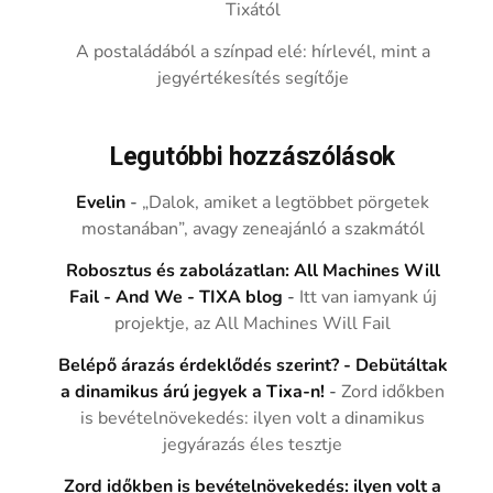
Tixától
A postaládából a színpad elé: hírlevél, mint a
jegyértékesítés segítője
Legutóbbi hozzászólások
Evelin
-
„Dalok, amiket a legtöbbet pörgetek
mostanában”, avagy zeneajánló a szakmától
Robosztus és zabolázatlan: All Machines Will
Fail - And We - TIXA blog
-
Itt van iamyank új
projektje, az All Machines Will Fail
Belépő árazás érdeklődés szerint? - Debütáltak
a dinamikus árú jegyek a Tixa-n!
-
Zord időkben
is bevételnövekedés: ilyen volt a dinamikus
jegyárazás éles tesztje
Zord időkben is bevételnövekedés: ilyen volt a