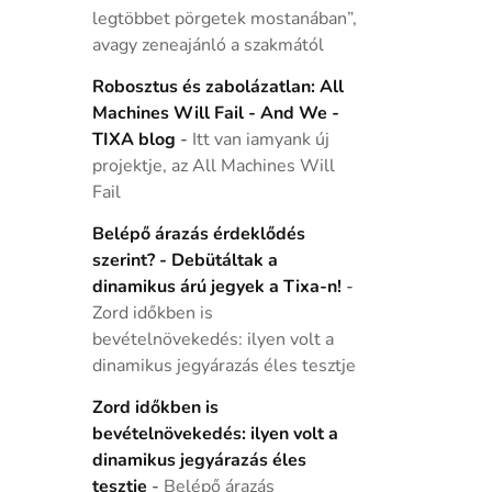
legtöbbet pörgetek mostanában”,
avagy zeneajánló a szakmától
Robosztus és zabolázatlan: All
Machines Will Fail - And We -
TIXA blog
-
Itt van iamyank új
projektje, az All Machines Will
Fail
Belépő árazás érdeklődés
szerint? - Debütáltak a
dinamikus árú jegyek a Tixa-n!
-
Zord időkben is
bevételnövekedés: ilyen volt a
dinamikus jegyárazás éles tesztje
Zord időkben is
bevételnövekedés: ilyen volt a
dinamikus jegyárazás éles
tesztje
-
Belépő árazás