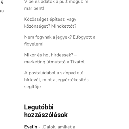
Vibe és adatok a pult mögül: mi
 9.
már bent!
as
Közösséget építesz, vagy
közönséget? Mindkettőt?
Nem fogynak a jegyek? Elfogyott a
figyelem!
Mikor és hol hirdessek? –
marketing útmutató a Tixától
A postaládából a színpad elé:
hírlevél, mint a jegyértékesítés
segítője
Legutóbbi
hozzászólások
Evelin
-
„Dalok, amiket a