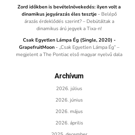
Zord időkben is bevételnövekedés: ilyen volt a
dinamikus jegyárazás éles tesztje
-
Belépő
árazás érdeklődés szerint? – Debütáltak a
dinamikus árú jegyek a Tixa-n!
Csak Egyetlen Lámpa Ég (Single, 2020) -
GrapefruitMoon
-
„Csak Egyetlen Lámpa Ég” –
megjelent a The Pontiac első magyar nyelvű dala
Archívum
2026. július
2026. június
2026. május
2026. április
2025. december