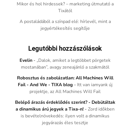
Mikor és hol hirdessek? – marketing útmutató a
Tixától
A postaládából a színpad elé: hírlevél, mint a
jegyértékesítés segítője
Legutóbbi hozzászólások
Evelin
-
„Dalok, amiket a legtöbbet pörgetek
mostanában”, avagy zeneajánló a szakmától
Robosztus és zabolázatlan: All Machines Will
Fail - And We - TIXA blog
-
Itt van iamyank új
projektje, az All Machines Will Fail
Belépő árazás érdeklődés szerint? - Debütáltak
a dinamikus árú jegyek a Tixa-n!
-
Zord időkben
is bevételnövekedés: ilyen volt a dinamikus
jegyárazás éles tesztje