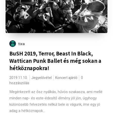
tixa
BuSH 2019, Terror, Beast In Black,
Wattican Punk Ballet és még sokan a
hétköznapokra!
2019.11.10.
Jegyelővétel
Koncert ajánló
0
hozzászólás
Megérkezett az ősz nyálkás, hűvös szakasza, ami mellé
minden nap- és este-édesítő élmény jól jön, úgyhogy
különösebb felvezetés nélkül bele is vágunk, íme egy jó
adag a hétköznapok...