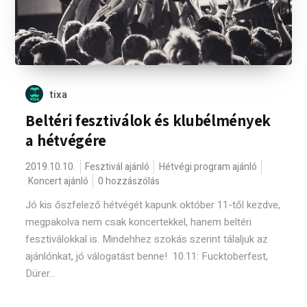
tixa
Beltéri fesztiválok és klubélmények
a hétvégére
2019.10.10.
Fesztivál ajánló
Hétvégi program ajánló
Koncert ajánló
0 hozzászólás
Jó kis őszfelező hétvégét kapunk október 11-től kezdve,
megpakolva nem csak koncertekkel, hanem beltéri
fesztiválokkal is. Mindehhez szokás szerint tálaljuk az
ajánlónkat, jó válogatást benne! 10.11: Fucktoberfest,
Dürer...