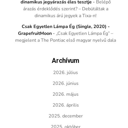
dinamikus jegyárazás éles tesztje
-
Belépő
árazás érdeklődés szerint? – Debütáltak a
dinamikus árú jegyek a Tixa-n!
Csak Egyetlen Lámpa Ég (Single, 2020) -
GrapefruitMoon
-
„Csak Egyetlen Lámpa Ég” –
megjelent a The Pontiac első magyar nyelvű dala
Archívum
2026. július
2026. június
2026. május
2026. április
2025. december
2025. október