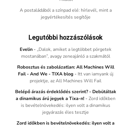
A postaládából a színpad elé: hírlevél, mint a
jegyértékesítés segítője
Legutóbbi hozzászólások
Evelin
-
„Dalok, amiket a legtöbbet pörgetek
mostanában”, avagy zeneajánló a szakmától
Robosztus és zabolázatlan: All Machines Will
Fail - And We - TIXA blog
-
Itt van iamyank új
projektje, az All Machines Will Fail
Belépő árazás érdeklődés szerint? - Debütáltak
a dinamikus árú jegyek a Tixa-n!
-
Zord időkben
is bevételnövekedés: ilyen volt a dinamikus
jegyárazás éles tesztje
Zord időkben is bevételnövekedés: ilyen volt a