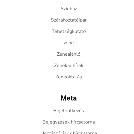
Színház
Szórakoztatóipar
Tehetségkutató
zene
Zeneajánló
Zenekar hírek
Zeneoktatás
Meta
Bejelentkezés
Bejegyzések hírcsatorna
Hozzászólások hírcsatorna