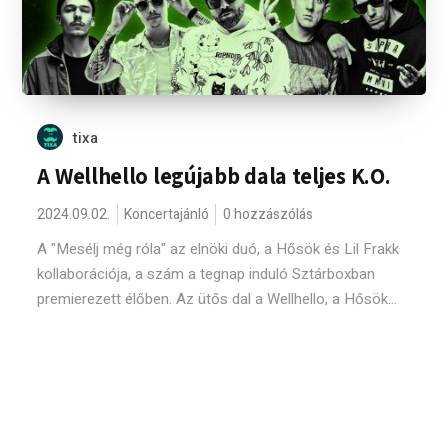
tixa
A Wellhello legújabb dala teljes K.O.
2024.09.02.
Koncertajánló
0 hozzászólás
A "Mesélj még róla" az elnöki duó, a Hősök és Lil Frakk
kollaborációja, a szám a tegnap induló Sztárboxban
premierezett élőben. Az ütős dal a Wellhello, a Hősök...