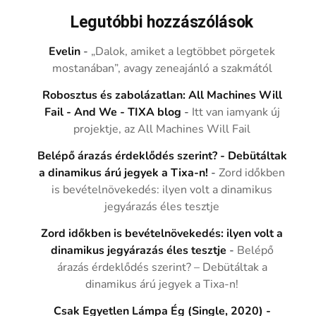
Legutóbbi hozzászólások
Evelin
-
„Dalok, amiket a legtöbbet pörgetek
mostanában”, avagy zeneajánló a szakmától
Robosztus és zabolázatlan: All Machines Will
Fail - And We - TIXA blog
-
Itt van iamyank új
projektje, az All Machines Will Fail
Belépő árazás érdeklődés szerint? - Debütáltak
a dinamikus árú jegyek a Tixa-n!
-
Zord időkben
is bevételnövekedés: ilyen volt a dinamikus
jegyárazás éles tesztje
Zord időkben is bevételnövekedés: ilyen volt a
dinamikus jegyárazás éles tesztje
-
Belépő
árazás érdeklődés szerint? – Debütáltak a
dinamikus árú jegyek a Tixa-n!
Csak Egyetlen Lámpa Ég (Single, 2020) -